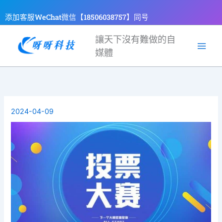
跳
添加客服WeChat微信【18506038757】同号
至
主
讓天下沒有難做的自
要
媒體
內
容
2024-04-09