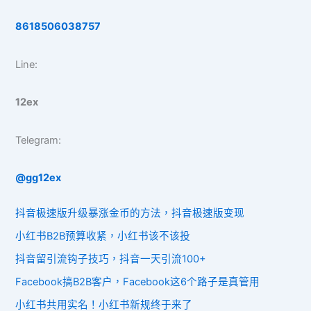
8618506038757
Line:
12ex
Telegram:
@gg12ex
抖音极速版升级暴涨金币的方法，抖音极速版变现
小红书B2B预算收紧，小红书该不该投
抖音留引流钩子技巧，抖音一天引流100+
Facebook搞B2B客户，Facebook这6个路子是真管用
小红书共用实名！小红书新规终于来了