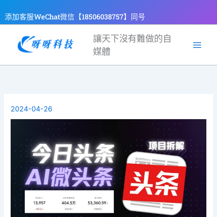
跳
添加客服WeChat微信【18506038757】同号
至
主
讓天下沒有難做的自
要
媒體
內
容
2024-04-26