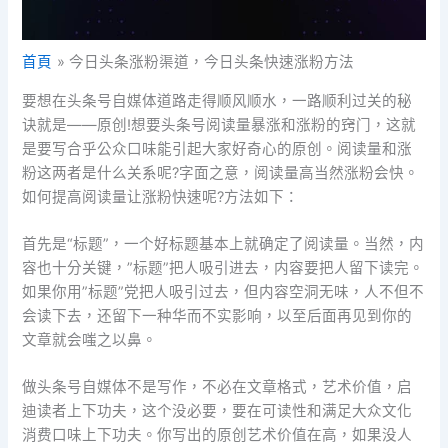
首頁
今日头条涨粉渠道，今日头条快速涨粉方法
要想在头条号自媒体道路走得顺风顺水，一路顺利过关的秘
诀就是——原创!想要头条号阅读量暴涨和涨粉的窍门，这就
是要写合乎公众口味能引起大家好奇心的原创。阅读量和涨
粉这两者是什么关系呢?字面之意，阅读量高当然涨粉会快。
如何提高阅读量让涨粉快速呢?方法如下：
首先是“标题”，一个好标题基本上就确定了阅读量。当然，内
容也十分关键，”标题”把人吸引进去，内容要把人留下读完。
如果你用”标题”党把人吸引过去，但内容空洞无味，人不但不
会读下去，还留下一种华而不实影响，以至后面再见到你的
文章就会嗤之以鼻。
做头条号自媒体不是写作，不必在文章格式，艺术价值，启
迪读者上下功夫，这个没必要，要在可读性和满足大众文化
消费口味上下功夫。你写出的原创艺术价值在高，如果没人