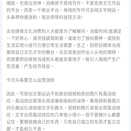
围观，也是白劳神。自媒体不是纯写作，不是发表文艺作品
的平台，而是一个商业平台。单纯的写作可去纯文学网站。
头条想快速涨粉，就去呀呀科技找方法!
去自媒体文化消费的人大都是为了解解闷，消磨时间;或满足
一下好奇心，或寻找感观刺激，或是为了放松精神，或找些
生活实用小技巧方便日常生活需要。总之，别把自媒体当成
展现自己文艺才华的舞台，去实现靠创作出人头地的理想，
而是要把自媒体当成街头巷尾杂耍场子，吸引人围观产生广
告流量，产生经济效益。
今日头条要怎么运营涨粉
因此，写原创文章远远不如原创视频和原创图片有轰动效
应，轰动效应是增长阅读量和吸粉的诀窍。看视频和看图片
的乐趣远比读枯燥文字乐趣大，视频和图片容易出现轰动效
应，文字出现轰动效应的几率很小很小。但不管做什么都要
记住，要做就做自己的东西，只有自己独立的东西才能立住
脚，才能经久不息。