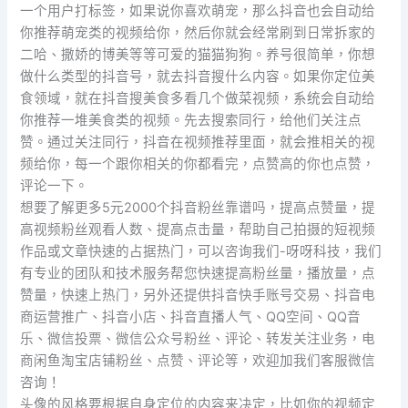
一个用户打标签，如果说你喜欢萌宠，那么抖音也会自动给
你推荐萌宠类的视频给你，然后你就会经常刷到日常拆家的
二哈、撒娇的博美等等可爱的猫猫狗狗。养号很简单，你想
做什么类型的抖音号，就去抖音搜什么内容。如果你定位美
食领域，就在抖音搜美食多看几个做菜视频，系统会自动给
你推荐一堆美食类的视频。先去搜索同行，给他们关注点
赞。通过关注同行，抖音在视频推荐里面，就会推相关的视
频给你，每一个跟你相关的你都看完，点赞高的你也点赞，
评论一下。
想要了解更多5元2000个抖音粉丝靠谱吗，提高点赞量，提
高视频粉丝观看人数、提高点击量，帮助自己拍摄的短视频
作品或文章快速的占据热门，可以咨询我们-呀呀科技，我们
有专业的团队和技术服务帮您快速提高粉丝量，播放量，点
赞量，快速上热门，另外还提供抖音快手账号交易、抖音电
商运营推广、抖音小店、抖音直播人气、QQ空间、QQ音
乐、微信投票、微信公众号粉丝、评论、转发关注业务，电
商闲鱼淘宝店铺粉丝、点赞、评论等，欢迎加我们客服微信
咨询！
头像的风格要根据自身定位的内容来决定，比如你的视频定