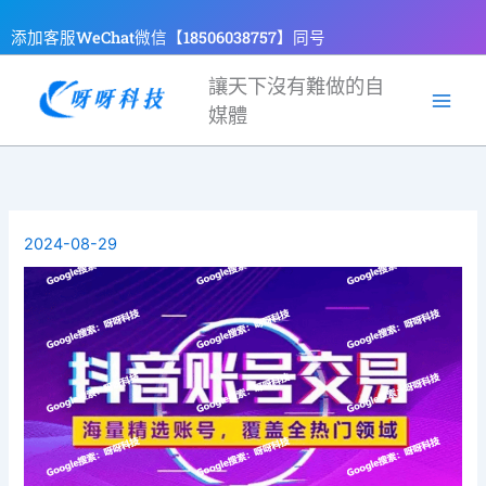
跳
添加客服WeChat微信【18506038757】同号
至
主
讓天下沒有難做的自
要
媒體
內
容
2024-08-29