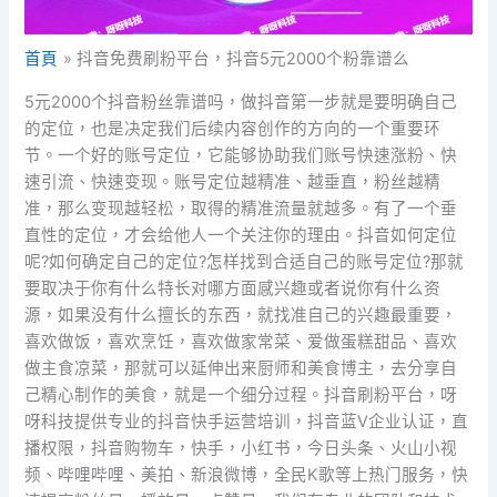
首頁
抖音免费刷粉平台，抖音5元2000个粉靠谱么
5元2000个抖音粉丝靠谱吗，做抖音第一步就是要明确自己
的定位，也是决定我们后续内容创作的方向的一个重要环
节。一个好的账号定位，它能够协助我们账号快速涨粉、快
速引流、快速变现。账号定位越精准、越垂直，粉丝越精
准，那么变现越轻松，取得的精准流量就越多。有了一个垂
直性的定位，才会给他人一个关注你的理由。抖音如何定位
呢?如何确定自己的定位?怎样找到合适自己的账号定位?那就
要取决于你有什么特长对哪方面感兴趣或者说你有什么资
源，如果没有什么擅长的东西，就找准自己的兴趣最重要，
喜欢做饭，喜欢烹饪，喜欢做家常菜、爱做蛋糕甜品、喜欢
做主食凉菜，那就可以延伸出来厨师和美食博主，去分享自
己精心制作的美食，就是一个细分过程。抖音刷粉平台，呀
呀科技提供专业的抖音快手运营培训，抖音蓝V企业认证，直
播权限，抖音购物车，快手，小红书，今日头条、火山小视
频、哔哩哔哩、美拍、新浪微博，全民K歌等上热门服务，快