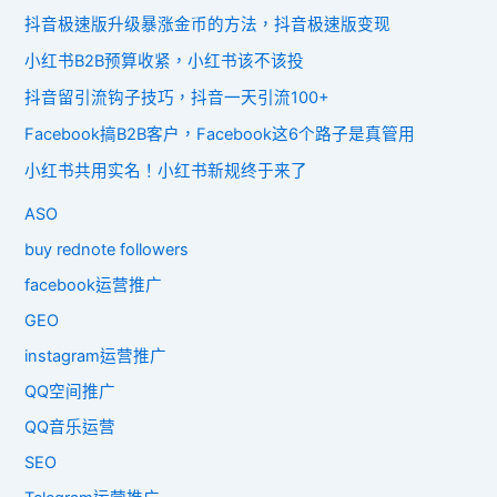
抖音极速版升级暴涨金币的方法，抖音极速版变现
小红书B2B预算收紧，小红书该不该投
抖音留引流钩子技巧，抖音一天引流100+
Facebook搞B2B客户，Facebook这6个路子是真管用
小红书共用实名！小红书新规终于来了
ASO
buy rednote followers
facebook运营推广
GEO
instagram运营推广
QQ空间推广
QQ音乐运营
SEO