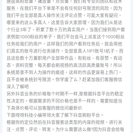
速提高粉丝量，播放量，点赞量，我们有专业的团队和技术
服务，在我们平台下单是不会有任何封号限流的风险，因为
我们平台全部是真人操作关注评论点赞，可能大家有疑问，
哪里来的这么多真人，这里告诉大家原理，因为我们从是这
个行业3年了，积累了数十万的真实用户，当我们接到用户需
求例如1000粉丝的单子，我们平台会马上派发这个1000粉丝
任务给我们的用户，这样我们的用户看到任务后，就会用他
们真实的账号进行任务操作，全部是真人1IP1账号1机子，而
且这些数十万兼职用户全部带作品、有粉丝、有获赞，有动
态，资料完整，每天都会刷视频的高活跃高质量账号！所以
系统是查不到人为操作的痕迹，这样的作品更容易上热门，
且不会被系统封号限流。你学废了么？赶紧加我们客服微信
深入了解吧
另外抖音业务的价格每个时期不一样,是根据抖音平台的稳定
性决定的。根据需求的不同价格也是不一样的，需要知道当
下具体价格可以加客服的微信问最新价
下面呀呀科技小编带领大家了解下抖音刷粉平台。
根据你的定位然后在抖音搜索这类型的内容的视频，进行关
注、点赞、评论、转发。为什么需要这么做?因为抖音会给每