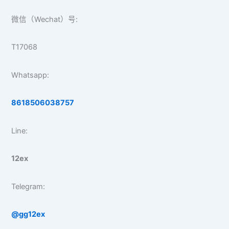
微信（Wechat）号:
T17068
Whatsapp:
8618506038757
Line:
12ex
Telegram:
@gg12ex