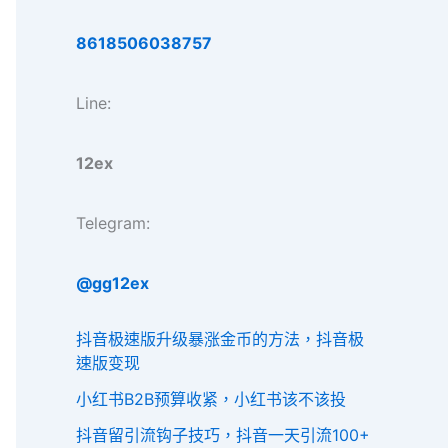
8618506038757
Line:
12ex
Telegram:
@gg12ex
抖音极速版升级暴涨金币的方法，抖音极
速版变现
小红书B2B预算收紧，小红书该不该投
抖音留引流钩子技巧，抖音一天引流100+