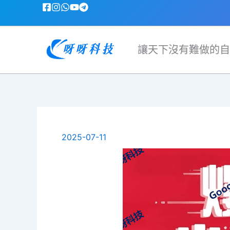
跳
至
主
要
讓天下沒有難做的自
內
容
2025-07-11