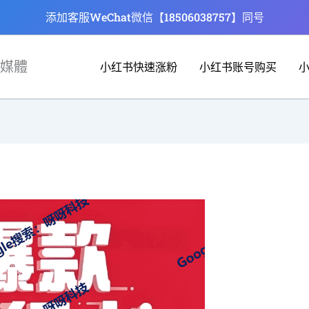
添加客服WeChat微信【18506038757】同号
媒體
小红书快速涨粉
小红书账号购买