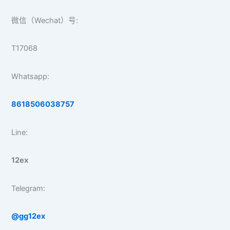
微信（Wechat）号:
T17068
Whatsapp:
8618506038757
Line:
12ex
Telegram:
@gg12ex