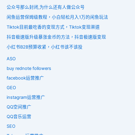
公众号那么封闭,为什么还有人做公众号
闲鱼运营保姆级教程，小白轻松月入1万的闲鱼玩法
Tiktok目前最吃香的变现方式，Tiktok变现渠道
抖音极速版升级暴涨金币的方法，抖音极速版变现
小红书B2B预算收紧，小红书该不该投
ASO
buy rednote followers
facebook运营推广
GEO
instagram运营推广
QQ空间推广
QQ音乐运营
SEO