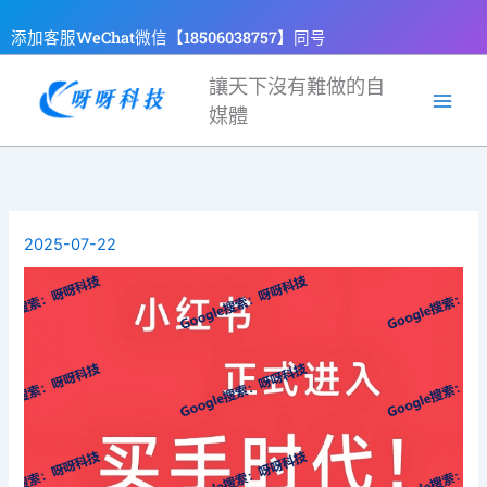
跳
添加客服WeChat微信【18506038757】同号
至
主
讓天下沒有難做的自
要
媒體
內
容
2025-07-22