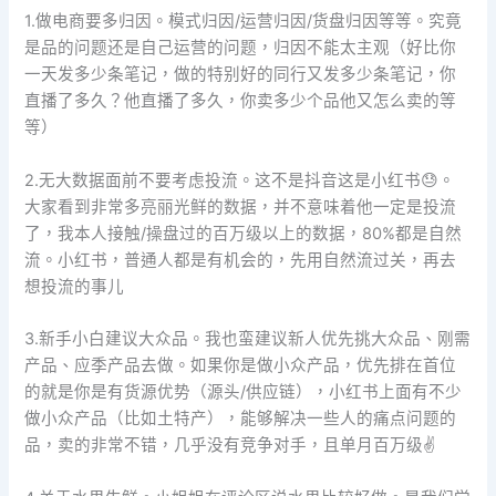
1.做电商要多归因。模式归因/运营归因/货盘归因等等。究竟
是品的问题还是自己运营的问题，归因不能太主观（好比你
一天发多少条笔记，做的特别好的同行又发多少条笔记，你
直播了多久？他直播了多久，你卖多少个品他又怎么卖的等
等）
2.无大数据面前不要考虑投流。这不是抖音这是小红书😓。
大家看到非常多亮丽光鲜的数据，并不意味着他一定是投流
了，我本人接触/操盘过的百万级以上的数据，80%都是自然
流。小红书，普通人都是有机会的，先用自然流过关，再去
想投流的事儿
3.新手小白建议大众品。我也蛮建议新人优先挑大众品、刚需
产品、应季产品去做。如果你是做小众产品，优先排在首位
的就是你是有货源优势（源头/供应链），小红书上面有不少
做小众产品（比如土特产），能够解决一些人的痛点问题的
品，卖的非常不错，几乎没有竞争对手，且单月百万级✌️