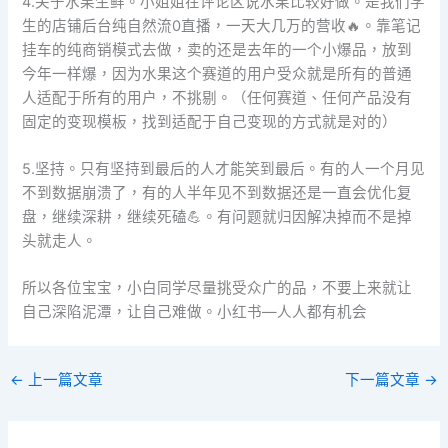
4.关于水果生鲜。小姐姐在评论区说水果比较好做。是我们学
生的店铺后台纯自然流0直播，一天大几万的营收🔥。靠笔记
挂车的纯商销模式去做，卖的还是去年的一个小爆品，放到
今年一样爆，因为水果这个赛道的用户受众就是所有的普通
人适配于所有的用户，不挑剔。（任何赛道、任何产品没有
固定的变现模板，找到适配于自己变现的方式就是对的）
5.坚持。只有坚持到最后的人才能笑到最后。有的人一个月见
不到数据崩溃了，有的人半年见不到数据还是一直会优化复
盘，继续深耕，继续死磕💪。有问题就归因解决掉而不是掉
头就走人。
所以各位宝宝，小白同学尽量挑受众广的品，不要上来就让
自己深陷泥潭，让自己难做。小红书—人人都有机会
←
上一篇文章
下一篇文章
→