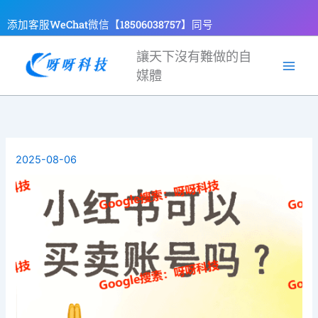
跳
添加客服WeChat微信【18506038757】同号
至
主
讓天下沒有難做的自
要
媒體
內
容
2025-08-06