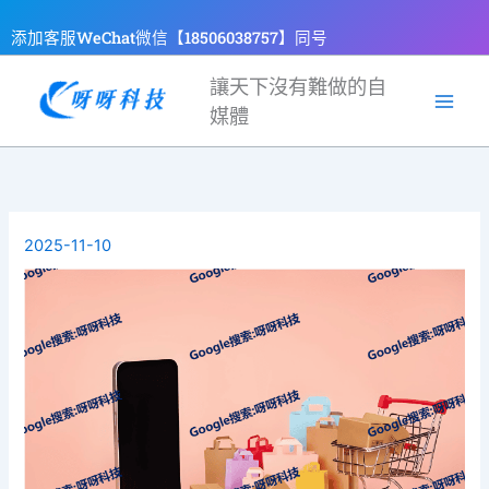
跳
添加客服WeChat微信【18506038757】同号
至
主
讓天下沒有難做的自
要
媒體
內
容
2025-11-10