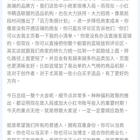
高端的品牌方，我们这些中小商家很难入局。而现在，小红
书精选联盟的选品机构，也在大力扶持，大力招商。像是前
段时间推出了「百万免佣计划」，进一步降低商家成本。你
像是没有开通店铺的朋友，你只能在评论区告诉他们: “你们
可以去我主页看一下我的小清单。” 你是没有办法直接发蓝链
的。但现在，你可以直接把你整个橱窗的蓝链放到评论区，
其实这就跟我们商家的转化力统一拉到一个起跑线上面，转
化路径上面更短了。并且会有有越来越多的品类加入，页面
也更清晰友好。比如说增加了易出单的人气榜的商品机制，
这对于创作者，对于尤其是一些小白买手选品，有了更好的
方向。
今日总结一整个大会呢，细节点非常多。种种福利政策的推
出，都证明现在是入局或加大小红书账号投入的重要时期！
今天的重点无他，就是想跟大家说，一定一定要顺应趋势。
就是希望我们所有的普通人，拥有双重身份，你可以当商
家，你也可以当买手，你也可以当博主，适合你的商业化，