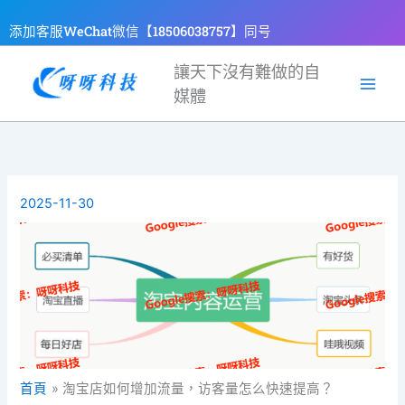
跳
添加客服WeChat微信【18506038757】同号
至
主
讓天下沒有難做的自
要
媒體
內
容
2025-11-30
首頁
淘宝店如何增加流量，访客量怎么快速提高？