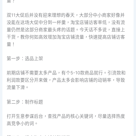
量？
双11大促后并没有迎来理想的春天，大部分中小商家好像并
没能在这场大促中分到一杯羹，淘宝店铺访客率低，没有流
量仍然是这部分商家最头疼的话题。今天话不多说，直接上
干货，教你何如高效增加淘宝店铺流量，快速提高店铺访客
量！
第一步：选品上架
前期店铺不需要太多产品，有个5-10款商品就行。引流款和
利润款要区分开来做，产品太多会影响店铺的动销率，导致
流量下滑。
第二步：制作标题
打开生意参谋后台，查找产品的核心关键词，尽量选择热度
高竞争小的词。