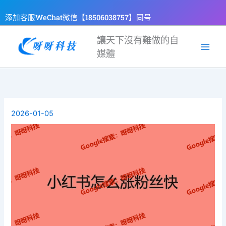
跳
添加客服WeChat微信【18506038757】同号
至
主
讓天下沒有難做的自
要
媒體
內
容
2026-01-05