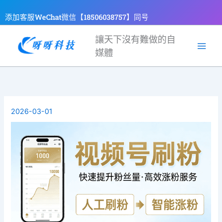
跳
添加客服WeChat微信【18506038757】同号
至
主
讓天下沒有難做的自
要
媒體
內
容
2026-03-01