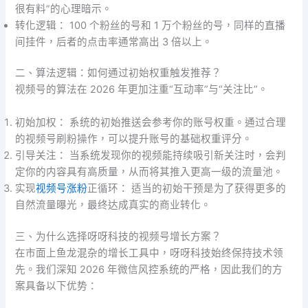
很有料”的心理暗示。
转化逻辑： 100 个粉丝的号和 1 万个粉丝的号，同样的直播
间挂件，后者的点击率通常高出 3 倍以上。
二、算法逻辑：如何通过初始权重触发推荐？
视频号的算法在 2026 年更加注重“互动率”与“关注比”。
初始加权： 系统的初始推送会参考你的账号权重。通过合理
的视频号刷粉操作，可以提升账号的基础权重评分。
引导关注： 当系统发现你的视频能持续吸引新关注时，会判
定你的内容具有高质量，从而将其推入更高一级的流量池。
实现
视频号涨粉
正循环： 适当的初始干预是为了获得更多的
自然流量曝光，最终达成真实的商业转化。
三、为什么选择呀呀科技的视频号增长方案？
在市面上鱼龙混杂的增长工具中，呀呀科技始终保持技术领
先。我们深知 2026 年微信风控系统的严格，因此我们的方
案具备以下优势：