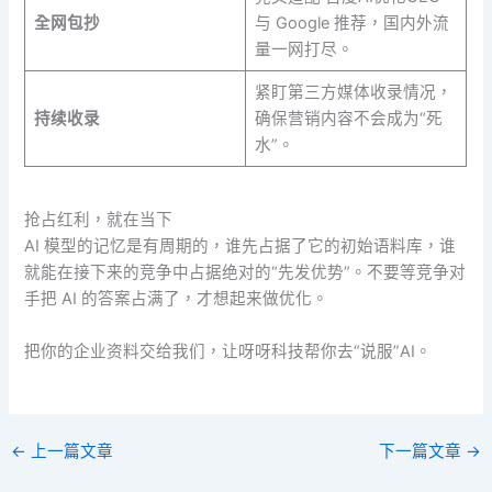
全网包抄
与 Google 推荐，国内外流
量一网打尽。
紧盯第三方媒体收录情况，
持续收录
确保营销内容不会成为“死
水”。
抢占红利，就在当下
AI 模型的记忆是有周期的，谁先占据了它的初始语料库，谁
就能在接下来的竞争中占据绝对的“先发优势”。不要等竞争对
手把 AI 的答案占满了，才想起来做优化。
把你的企业资料交给我们，让呀呀科技帮你去“说服”AI。
←
上一篇文章
下一篇文章
→