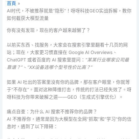
首頁
AI时代，不被推荐就是“隐形”！呀呀科技GEO实战拆解，教你
如何截获大模型流量
你有没有发现，现在的客户越来越懒了？
以前买东西、找服务，大家会在搜索引擎里翻看十几页的网
站；现在，大家更习惯直接在 Google AI Overviews、
ChatGPT 或者百度的 AI 搜索里提问：
“某某行业哪家公司最
靠谱？”
、
“XX设备选哪个型号性价比高？”
如果 AI 吐出的答案里没有你的品牌，那在客户眼里，你就等
于“不存在”。面对这种降维打击，传统的打法已经失效了。呀
呀科技为你带来破解之道——GEO（生成式引擎优化）。
痛点自查：为什么 AI 搜索不推荐你的品牌？
AI 不推荐你，通常是因为大模型在全网“抓取”和“学习”你的信
息时，遇到了以下障碍：