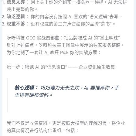
信息太碎：
网上关于你的介绍东一榔头西一棒槌，AI 无法拼
凑出完整的你。
缺乏逻辑：
你的内容没有按照 AI 喜欢的“语义逻辑”去写。
权重不够：
没有权威的第三方声音给你的品牌“背书”。
呀呀科技 GEO 实战四部曲：把品牌喂成 AI 的“掌上明珠”
针对上述痛点，呀呀科技基于图像中展示的独家服务链路，
为你定制了一套让 AI 疯狂 Pick 你的实战方案：
第一步：喂饱 AI 的“信息胃口” —— 企业资讯原生收集
核心逻辑：
巧妇难为无米之炊，AI 要推荐你，手
里得有硬核资料。
我们不仅是收集资料，更是按照大模型的理解习惯，将企业
的真实情况进行结构化重组。包括：