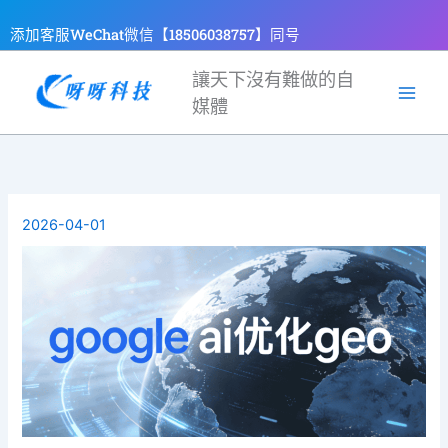
跳
添加客服WeChat微信【18506038757】同号
至
主
讓天下沒有難做的自
要
媒體
內
容
2026-04-01