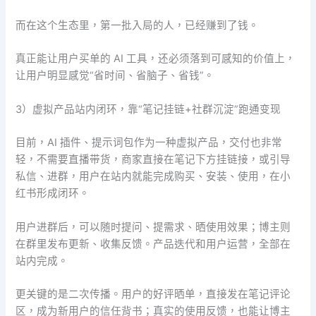
而在这个生态里，第一批入局的人，已经赚到了钱。
真正能让用户买单的 AI 工具，还必须落到可感知的价值上，
让用户明显感觉“省时间、省脑子、省钱”。
3）虚拟产品站内闭环，靠“笔记挂链+社群沉淀”跑通变现
目前，AI 插件、提示词包作为一种虚拟产品，交付也非常
轻，不需要直播带货，商家直接在笔记下方挂链接，或引导
私信、进群，用户在站内就能完成购买、安装、使用，在小
红书形成闭环。
用户进群后，可以随时提问、提需求、晒使用效果；博主则
在群里发布更新、收集反馈。产品迭代和用户运营，全部在
站内完成。
更关键的是二次传播。用户的好评晒单，直接发在笔记评论
区，成为新用户的信任背书；真实的使用反馈，也能让博主