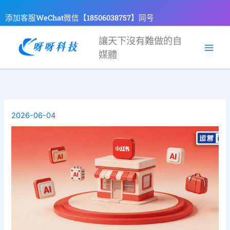
跳
添加客服WeChat微信【18506038757】同号
至
主
讓天下沒有難做的自
要
媒體
內
容
2026-06-04