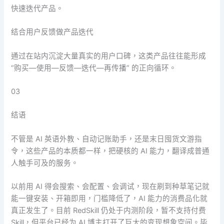
快速迭代产品。
结合用户反馈做产品迭代
通过在站内沉淀大量真实的用户口碑，这类产品往往能形成
“购买—使用—反馈—迭代—再传播” 的正向循环。
03
结语
不管是 AI 英语外教、自动记账助手，还是末日囤货文游指
令，这些产品的本质都一样，把硬核的 AI 能力，翻译成普通
人触手可及的服务。
以前用 AI 得会搜索、会配置、会调试，现在刷到种草笔记就
能一键安装、开箱即用，门槛降低了，AI 能力的消费品化就
真正发生了。目前 RedSkill 仍处于内测阶段，暂不支持付费
Skill，但平台已经为 AI 博主打开了巨大的变现想象空间。毕