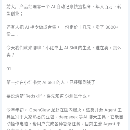
前大厂产品经理靠一个 AI 自动记账快捷指令，年入百万，转
型创业；
还有人把 AI 指令做成合集，一份定价十几元，卖了 3000+
份……
今天我们就来聊聊：小红书上 AI Skill 的生意，谁在卖，怎么
卖？
01
第一批在小红书卖 AI Skill 的人，已经赚到钱了
要说清楚“Redskill”，得先知道 Skill 是什么。
今年年初， OpenClaw 龙虾在国内爆火，这类开源 Agent 工
具区别于大家熟悉的豆包、deepseek 等AI 聊天工具，它能自
动操作电脑，帮用户完成各种复杂任务。目前主流 Agent 平