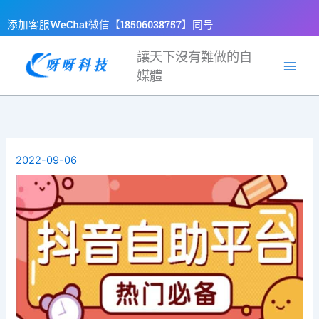
跳
添加客服WeChat微信【18506038757】同号
至
主
讓天下沒有難做的自
要
媒體
內
容
2022-09-06