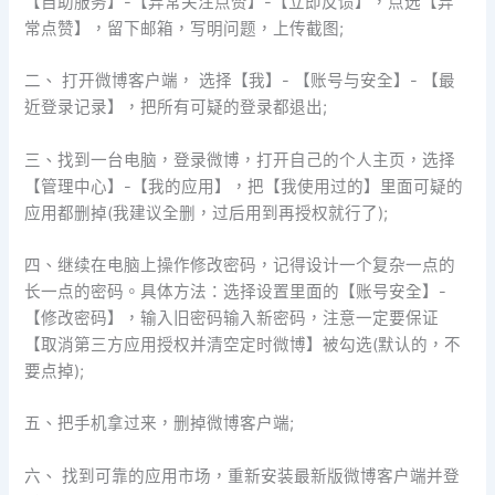
【自助服务】-【异常关注点赞】-【立即反馈】，点选【异
常点赞】，留下邮箱，写明问题，上传截图;
二、 打开微博客户端， 选择【我】- 【账号与安全】- 【最
近登录记录】，把所有可疑的登录都退出;
三、找到一台电脑，登录微博，打开自己的个人主页，选择
【管理中心】-【我的应用】，把【我使用过的】里面可疑的
应用都删掉(我建议全删，过后用到再授权就行了);
四、继续在电脑上操作修改密码，记得设计一个复杂一点的
长一点的密码。具体方法：选择设置里面的【账号安全】-
【修改密码】，输入旧密码输入新密码，注意一定要保证
【取消第三方应用授权并清空定时微博】被勾选(默认的，不
要点掉);
五、把手机拿过来，删掉微博客户端;
六、 找到可靠的应用市场，重新安装最新版微博客户端并登