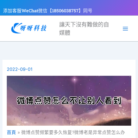
跳
添加客服WeChat微信【18506038757】同号
至
主
讓天下沒有難做的自
要
媒體
內
容
2022-09-01
首頁
微博点赞频繁要多久恢复?微博老是异常点赞怎么办