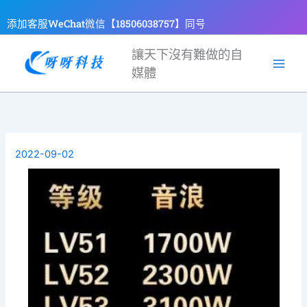
跳
添加客服WeChat微信【18506038757】同号
至
主
讓天下沒有難做的自
要
媒體
內
容
2022-09-02