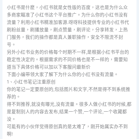
小红书是什麽，小红书就是女性版的百度，这也是为什么众
多商家瞄准了小红书这个平台推广。为什么你的小红书没有
流量？利用小红书精准加客源.呀呀科技提供专业的小红书代
刷粉丝量，刷播放量，刷点赞量，刷评论，分享转发，上热
门服务，我们的操作都是真人兼职操作，安全不限流不封
号。
另外小红书业务的价格每个时期不一样,是根据小红书平台的
稳定性决定的。根据需求的不同价格也是不一样的，需要知
道当下具体价格可以加以下客服问最新价
下面小编带领大家了解下为什么你的小红书没有流量。
1、小红书笔记注重原创
你的笔记一定要原创的,包括图片和文字,不然是得不到系统推
荐的。
得不到推荐,就没有曝光,没有流量。很多人做小红书的时候,都
是复制别人的内容去发布,结果一个赞,一个评论,一个收藏都
没。
可能有的小伙伴觉得原创真的是太难了，刚开始属实办不到
啊!