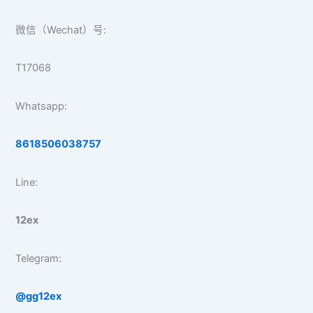
微信（Wechat）号:
T17068
Whatsapp:
8618506038757
Line:
12ex
Telegram:
@gg12ex