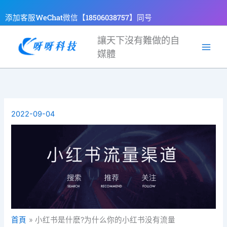
跳
添加客服WeChat微信【18506038757】同号
至
主
讓天下沒有難做的自
要
媒體
內
容
2022-09-04
首頁
小红书是什麽?为什么你的小红书没有流量