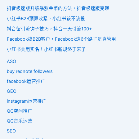
抖音极速版升级暴涨金币的方法，抖音极速版变现
小红书B2B预算收紧，小红书该不该投
抖音留引流钩子技巧，抖音一天引流100+
Facebook搞B2B客户，Facebook这6个路子是真管用
小红书共用实名！小红书新规终于来了
ASO
buy rednote followers
facebook运营推广
GEO
instagram运营推广
QQ空间推广
QQ音乐运营
SEO