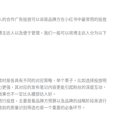
人的合作广告投放可以说是品牌方在小红书中最常用的投放
博主达人以及便于管理，我们一般可以将博主达人分为以下
放时是各具有不同的对应策略，举个栗子。比如选择投放明
力更强，其对应的发布笔记内容更能引起粉丝的深度互动，
效果也不一定比头腰部达人好。
进行投放，主要是看品牌方预算以及品牌的战略阶段来进行
放前的质量识别筛选也是一个重要的必备环节。