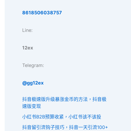
8618506038757
Line:
12ex
Telegram:
@gg12ex
抖音极速版升级暴涨金币的方法，抖音极
速版变现
小红书B2B预算收紧，小红书该不该投
抖音留引流钩子技巧，抖音一天引流100+