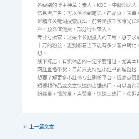
各级别的博主种草：素人、KOC、中腰部达人、
信息流广告：可以落地到笔记，产品页，表单
是精准关键词搜索展现。前者是按千次曝光(CP
户，预充值消费，部分行业禁入。
专业号运营：这是个长期投入的工程，急于求
十万的粉丝，更别想着当下能有多少客户转化
想。
线下探店：有实体店的一定不要错过，尤其本地
网红直播带货：目前只支持挂小红书商城链接
想要了解更多小红书专业刷粉平台，提高点赞
短视频作品或文章快速的占据热门，可以咨询
粉丝量，播放量，点赞量，快速上热门，欢迎
←
上一篇文章