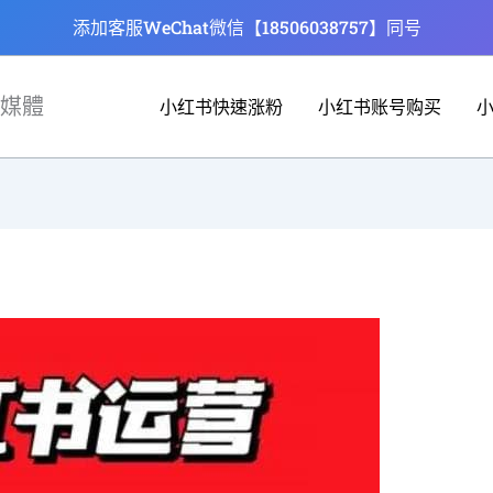
添加客服WeChat微信【18506038757】同号
媒體
小红书快速涨粉
小红书账号购买