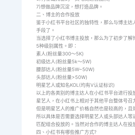
7)想做品牌沉淀，想打造品牌。
二、博主的合作投放
鉴于小红书平台社区的独特性，那么与博主达
手段了。
当选择了小红书博主投放，那么为了初步了解
5种级别属性。即：
素人(粉丝量300～5K)
初级达人(粉丝量5k～5W)
腰部达人(粉丝量5W~50W)
头部达人(粉丝量>50W)
明星艺人或知名KOL(均有V认证标识)
以上的各类别的博主达人在小红书平台进行投
星艺人，在小红书上相对于其他平台整体号召
但是明星艺人的推广价格自然也是较高的，且
所以具体是否需要选择明星艺人或头部达人等
匹配组合投放的。当然对合作的博主达人在投
四、小红书有哪些推广方式?