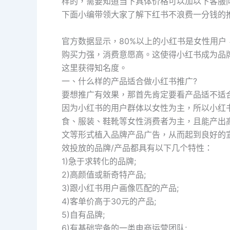
样的，需要知道当下具体价格可以加以下客服
下面小编带领大家了解下红书不浪费一分钱的
官方数据显示，80%以上的小红书是女性用户，
购买力强，消费意愿高。这使得小红书成为品
这里获得知名度。
一、什么样的产品适合做小红书推广?
要想推广有效果，那首先肯定要看产品适不适
因为小红书的用户群体以女性为主，所以小红
食、服装、鞋靴等女性消费者为主，且能产出
文等形式植入品牌产品广告，从而起到良好的
效投放的品牌/产品都具有以下几个特性：
1)急于求转化的品牌;
2)高颜值或新奇特产品;
3)跟小红书用户画像匹配的产品;
4)客单价高于30元的产品;
5)自有品牌;
6)有基础完备的一类电商运营团队;