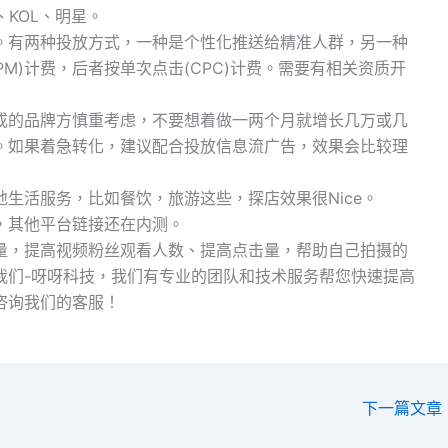
KOL、明星。
。有两种投放方式，一种是个性化推送给精准人群，另一种
M)计费，后者按单次点击(CPC)计费。需要有相关资质开
成的品牌方慎重考虑，不要想着做一两个月就增长几万或几
。如果着急转化，建议配合投放信息流广告，效果会比较理
生活服务，比如餐饮，旅游这些，探店效果很Nice。
，其他平台链接还在内测。
量，提高视频粉丝观看人数、提高点击量，帮助自己拍摄的
我们-呀呀科技，我们有专业的团队和技术服务帮您快速提高
咨询我们的客服！
下一篇文章