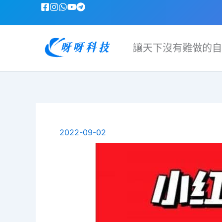
跳
至
主
要
讓天下沒有難做的自
內
容
2022-09-02