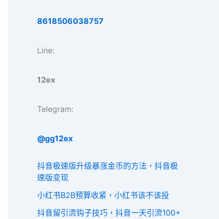
8618506038757
Line:
12ex
Telegram:
@gg12ex
抖音极速版升级暴涨金币的方法，抖音极
速版变现
小红书B2B预算收紧，小红书该不该投
抖音留引流钩子技巧，抖音一天引流100+