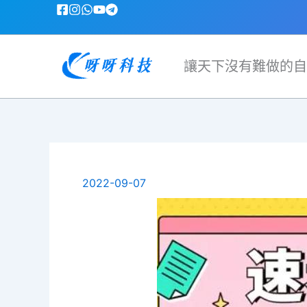
跳
至
主
要
讓天下沒有難做的自
內
容
2022-09-07