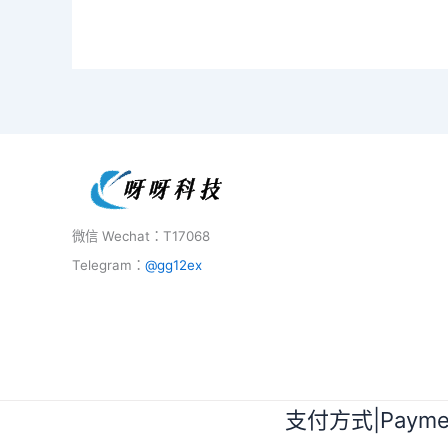
微信 Wechat：T17068
Telegram：
@gg12ex
支付方式|Paymen