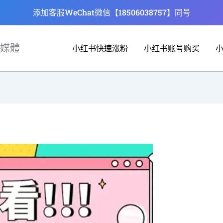
添加客服WeChat微信【18506038757】同号
媒體
小红书快速涨粉
小红书账号购买