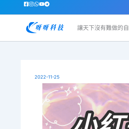
跳
至
主
要
讓天下沒有難做的自
內
容
2022-11-25