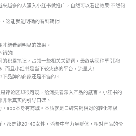
越来越多的人涌入小红书做推广，自然可以看出效果!不然何
，这能就能明确的看到转化!
期才能看到明显的效果。
错的!
间的积累笔记，占领一些相关关键词，最终实现种草引流!
! 而且小红书是当下较火热的平台，流量大!
中下品牌的商家还是不错的。
但是评论区却很可观，给消费者深入产品的感官。小红书的
都非常真实的引导口碑。
力，app本身有商城。本质就是口碑营销相对的转化率极
群，都是钱20-40女性，消费中坚力量群体，相对产品的价