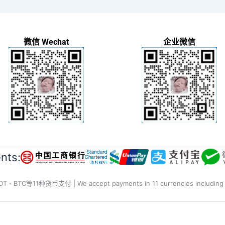
微信 Wechat
企业微信
ts:
种货币支付 | We accept payments in 11 currencies including RMB