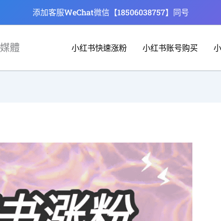
添加客服WeChat微信【18506038757】同号
媒體
小红书快速涨粉
小红书账号购买