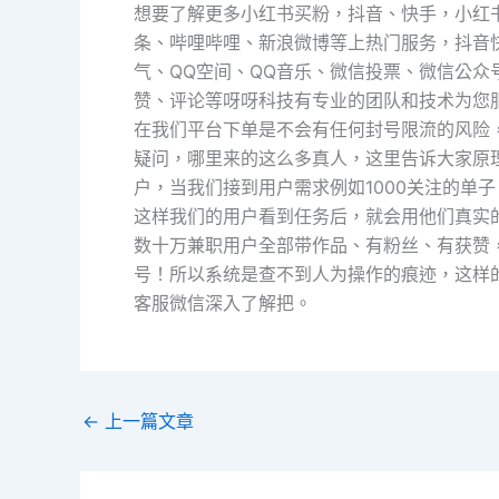
想要了解更多小红书买粉，抖音、快手，小红书，tikt
条、哔哩哔哩、新浪微博等上热门服务，抖音
气、QQ空间、QQ音乐、微信投票、微信公
赞、评论等呀呀科技有专业的团队和技术为您
在我们平台下单是不会有任何封号限流的风险
疑问，哪里来的这么多真人，这里告诉大家原
户，当我们接到用户需求例如1000关注的单子
这样我们的用户看到任务后，就会用他们真实的
数十万兼职用户全部带作品、有粉丝、有获赞
号！所以系统是查不到人为操作的痕迹，这样
客服微信深入了解把。
←
上一篇文章