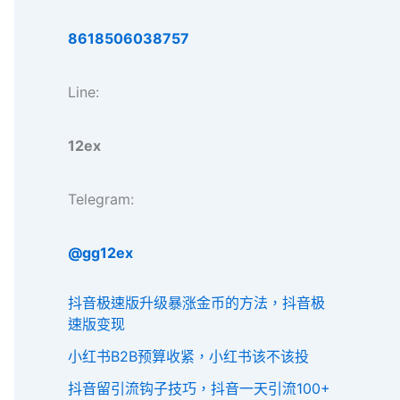
8618506038757
Line:
12ex
Telegram:
@gg12ex
抖音极速版升级暴涨金币的方法，抖音极
速版变现
小红书B2B预算收紧，小红书该不该投
抖音留引流钩子技巧，抖音一天引流100+