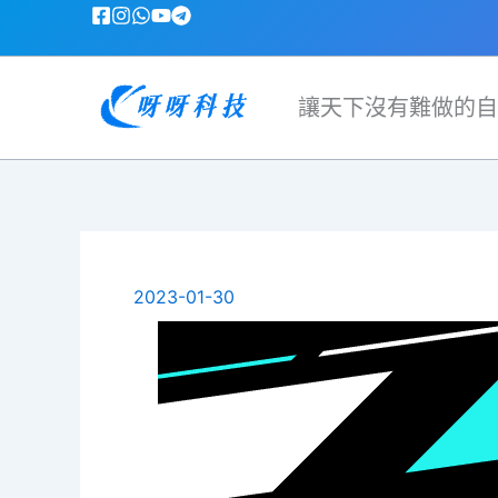
跳
至
主
要
讓天下沒有難做的自
內
容
2023-01-30