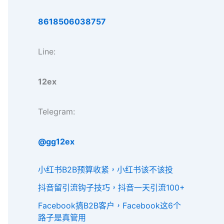
8618506038757
Line:
12ex
Telegram:
@gg12ex
小红书B2B预算收紧，小红书该不该投
抖音留引流钩子技巧，抖音一天引流100+
Facebook搞B2B客户，Facebook这6个
路子是真管用