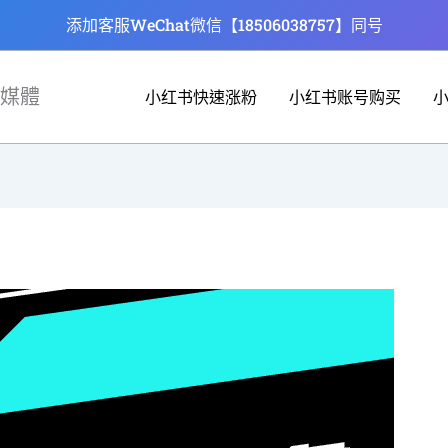
添加客服WeChat微信【18506038757】同号
媒體
小红书快速涨粉
小红书账号购买