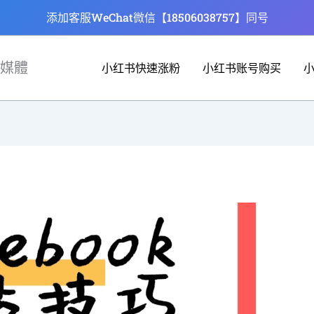
添加客服WeChat微信【18506038757】同号
媒體
小红书快速涨粉
小红书账号购买