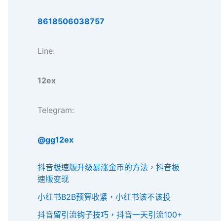
8618506038757
Line:
12ex
Telegram:
@gg12ex
抖音极速版升级暴涨金币的方法，抖音极
速版变现
小红书B2B预算收紧，小红书该不该投
抖音留引流钩子技巧，抖音一天引流100+