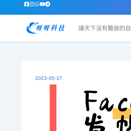
跳
至
主
要
讓天下沒有難做的自
內
容
2023-05-27