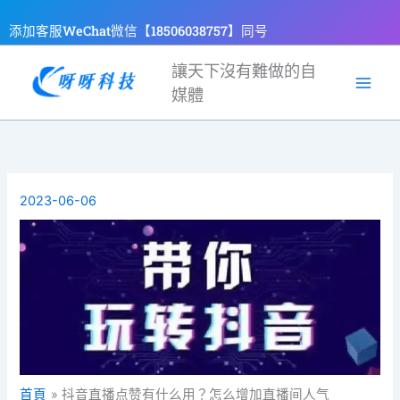
跳
添加客服WeChat微信【18506038757】同号
至
主
讓天下沒有難做的自
要
媒體
內
容
2023-06-06
首頁
抖音直播点赞有什么用？怎么增加直播间人气