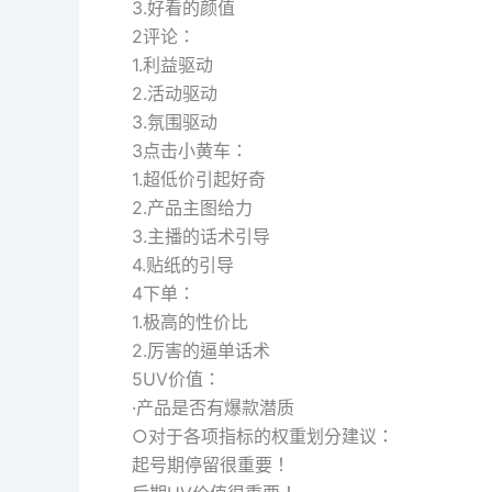
3.好看的颜值
2评论：
1.利益驱动
2.活动驱动
3.氛围驱动
3点击小黄车：
1.超低价引起好奇
2.产品主图给力
3.主播的话术引导
4.贴纸的引导
4下单：
1.极高的性价比
2.厉害的逼单话术
5UV价值：
·产品是否有爆款潜质
○对于各项指标的权重划分建议：
起号期停留很重要！