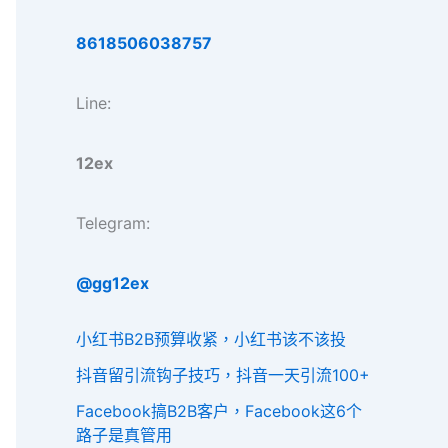
8618506038757
Line:
12ex
Telegram:
@gg12ex
小红书B2B预算收紧，小红书该不该投
抖音留引流钩子技巧，抖音一天引流100+
Facebook搞B2B客户，Facebook这6个
路子是真管用