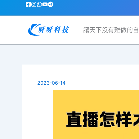
跳
至
主
要
讓天下沒有難做的自
內
容
2023-06-14