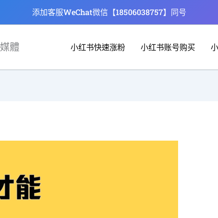
添加客服WeChat微信【18506038757】同号
媒體
小红书快速涨粉
小红书账号购买