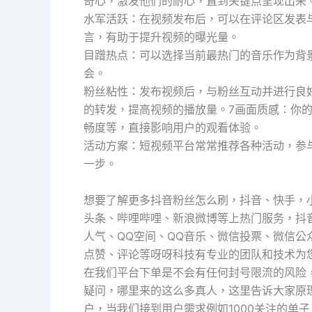
奇心，激发他们的耐心，直到关键点呈现出来
水军活跃：在视频发布后，可以在评论区发表
言，有助于提升视频的曝光量。
目蹭热点：可以选择当前最热门的音乐作为背
会。
粉丝粘性：发布视频后，与粉丝互动并进行良
的转发，提高视频的播放量。7画面质感：你
畅度等，直接影响用户的观看体验。
活动方案：短视频平台常常推荐各种活动，参
一步。
想要了解更多抖音粉丝怎么刷，抖音、快手，小红书，ti
头条、哔哩哔哩、新浪微博等上热门服务，抖
人气、QQ空间、QQ音乐、微信投票、微信
点赞、评论等呀呀科技有专业的团队和技术为
在我们平台下单是不会有任何封号限流的风险
疑问，哪里来的这么多真人，这里告诉大家原
户，当我们接到用户需求例如1000关注的单子