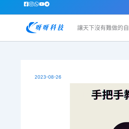
跳
至
主
要
讓天下沒有難做的自
內
容
2023-08-26