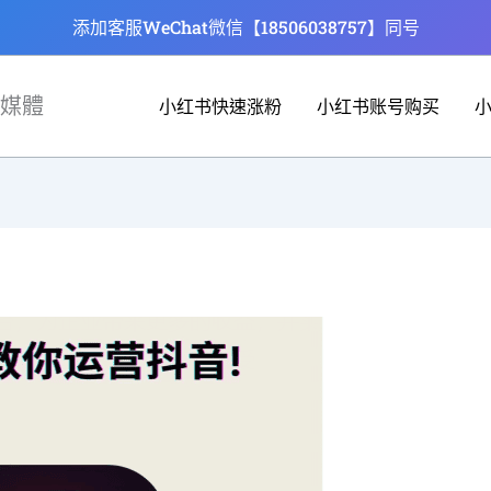
添加客服WeChat微信【18506038757】同号
媒體
小红书快速涨粉
小红书账号购买