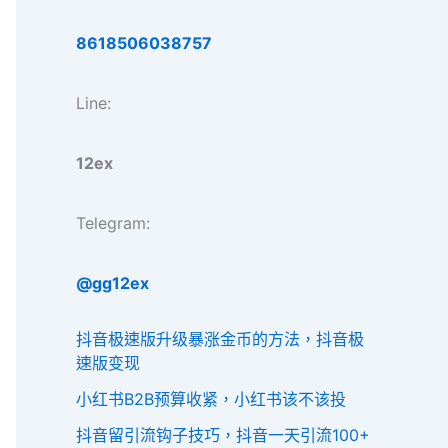
8618506038757
Line:
12ex
Telegram:
@gg12ex
抖音极速版升级暴涨金币的方法，抖音极
速版变现
小红书B2B预算收紧，小红书该不该投
抖音留引流钩子技巧，抖音一天引流100+