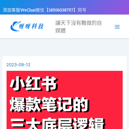
跳
添加客服WeChat微信【18506038757】同号
至
主
讓天下沒有難做的自
要
媒體
內
容
2023-09-12