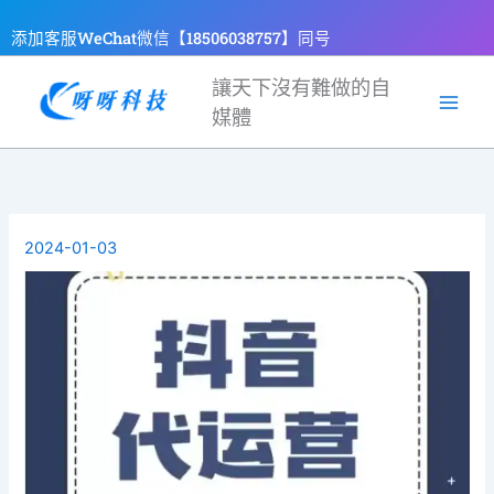
跳
添加客服WeChat微信【18506038757】同号
至
主
讓天下沒有難做的自
要
媒體
內
容
2024-01-03