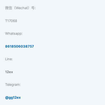
微信（Wechat）号:
T17068
Whatsapp:
8618506038757
Line:
12ex
Telegram:
@gg12ex