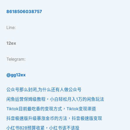
8618506038757
Line:
12ex
Telegram:
@gg12ex
公众号那么封闭,为什么还有人做公众号
闲鱼运营保姆级教程，小白轻松月入1万的闲鱼玩法
Tiktok目前最吃香的变现方式，Tiktok变现渠道
抖音极速版升级暴涨金币的方法，抖音极速版变现
小红书B2B预算收紧，小红书该不该投