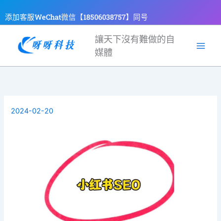
跳
添加客服WeChat微信【18506038757】同号
至
主
讓天下沒有難做的自
要
媒體
內
容
2024-02-20