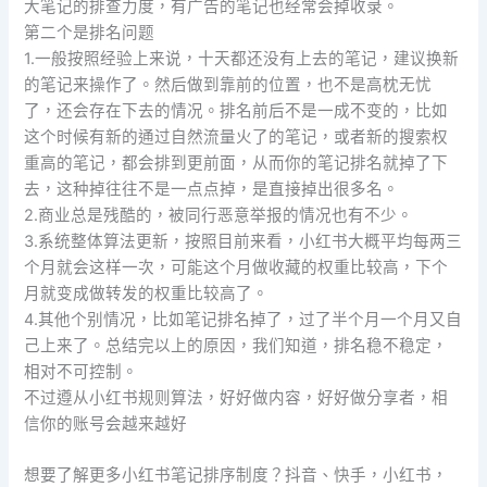
大笔记的排查力度，有广告的笔记也经常会掉收录。
第二个是排名问题
1.一般按照经验上来说，十天都还没有上去的笔记，建议换新
的笔记来操作了。然后做到靠前的位置，也不是高枕无忧
了，还会存在下去的情况。排名前后不是一成不变的，比如
这个时候有新的通过自然流量火了的笔记，或者新的搜索权
重高的笔记，都会排到更前面，从而你的笔记排名就掉了下
去，这种掉往往不是一点点掉，是直接掉出很多名。
2.商业总是残酷的，被同行恶意举报的情况也有不少。
3.系统整体算法更新，按照目前来看，小红书大概平均每两三
个月就会这样一次，可能这个月做收藏的权重比较高，下个
月就变成做转发的权重比较高了。
4.其他个别情况，比如笔记排名掉了，过了半个月一个月又自
己上来了。总结完以上的原因，我们知道，排名稳不稳定，
相对不可控制。
不过遵从小红书规则算法，好好做内容，好好做分享者，相
信你的账号会越来越好
想要了解更多小红书笔记排序制度？抖音、快手，小红书，