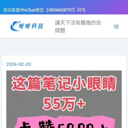
跳
添加客服WeChat微信【18506038757】同号
至
主
讓天下沒有難做的自
要
媒體
內
容
2024-02-20