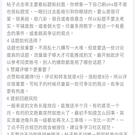
帖子点击率主要看标题和封面，你想象一下自己刷xhs是不是
也很标题党，一眼扫过去能吸引到你眼球的，要么是很可
爱，很美丽，很八卦，很丑或者很悬念，所以标题不要太老
实，平铺直叙，或者假大空。尽量多用数字，叙述一个有悬
念的事件，或者颇具争议的观点。
4 话题如何选择？
话题也很重要，不用乱七八糟写一大堆，但是要选一些讨论
度高的话题，流量盘子够大才可能推成豹文，最开始起步可
以参考同类账号，别人的爆款都是用了哪些话题？
5 赞藏评哪个更重要？
点赞和收藏得1分，评论和转发就是4分，涨粉是8分。所以评
论很重要，写帖子的时候尽量留一些可争论的观点，有争议
更有热度。
6 提前回避风险
一般来说豹文有长尾效应，能推送半个月，有的甚至一个
月，有的豹文跑着突然就熄火了，最初不知道怎么回事，其
实流量池每升高一级都会再次人工审核。一次比一次严，一
丁点不符合规范的就会被按住，建议多学习社区规范。
7 不要动不动就怀疑被限流，帖子跑不动唯一原因就是内容不