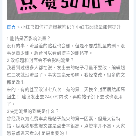
首頁
小红书如何打造爆款笔记？小红书阅读量如何提升
1 删帖是否影响流量？
没有的事，流量差的贴我也会删，但是不要成批量的删。没
事尽量少删，后台可以看到博主的删帖率。
2 改标题和封面会不会影响流量？
我看到过很多人都在说，发出去的帖子尽量不要改，编辑超
过三次就没流量了。事实是毫无影响，我经常改，很多豹文
都是改出
来的，有的甚至改过七八次。有的第二天换个封面居然起死
回生！ 建议发出去24小时内改，再晚帖子沉下去改也没用
了。
3决定流量的到底是什么？
曾经我以为点赞率高是帖子能火的第一因素，但是大错特
错。纵观我那些爆文都是点击率很高，点赞率并不高，大家
愿意点进来看3才是最重要的！