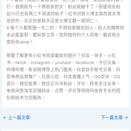
行。我刚起号一个周就有豹文，粉丝就破干了，即使现在粉
丝10万也有两三千阅读的帖子。红书对新人博主真的是非常
友好的，无论你是新手还是大博主都一视同仁。
8 每个人都是独一无二的，不用刻意模仿别人，别人的爆款你
未必能复制，要标新立异，找到独特的个人风格，最后祝大
家粉丝upup！
想要了解更多小红书阅读量如何提升？抖音、快手，小红
书，tiktok、instagram、youtube、facebook、今日头条、
哔哩哔哩、新浪微博等上热门服务，抖音快手账号交易、抖
音电商运营推广、抖音小店、抖音直播人气、QQ空间、QQ
音乐、微信投票、微信公众号粉丝、评论、转发关注业务，
电商闲鱼淘宝店铺粉丝、点赞、评论等呀呀科技有专业的团
队和技术为您服务。
←
上一篇文章
下一篇文章
→