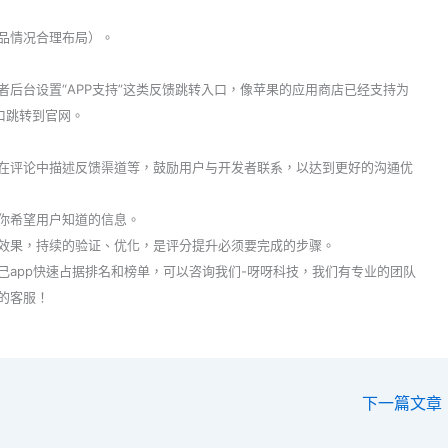
品情况合理布局）。
后台设置“APP支持”这类反馈跳转入口，像苹果的应用商店已经支持为
口跳转到官网。
在评论中描述反馈渠道等，鼓励用户与开发者联系，以达到更好的沟通优
你希望用户知道的信息。
效果，持续的验证、优化，是评分提升必须要完成的步骤。
app快速占据排名和榜单，可以咨询我们-呀呀科技，我们有专业的团队
的客服！
下一篇文章