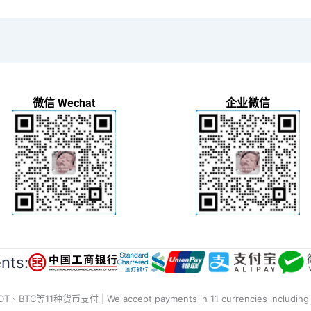
微信 Wechat
企业微信
ts:
种货币支付 | We accept payments in 11 currencies including RMB