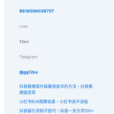
8618506038757
Line:
12ex
Telegram:
@gg12ex
抖音极速版升级暴涨金币的方法，抖音极
速版变现
小红书B2B预算收紧，小红书该不该投
抖音留引流钩子技巧，抖音一天引流100+