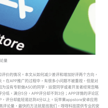
评论量
分和评价的情况。本文从如何减少差评和增加好评两个方向，
长。在APP推广的过程中，有很多小问题不被重视，但是对
因为没有专职做ASO的同学，运营同学或者开发者经常忽略
分低，满分5分，APP评分却不到3分；APP详情的评论区
，评分却能轻易达到4分以上。玩苹果appstore安卓应用
速提高评论量，最快的方法就是找我们，呀呀科技提供专业的安