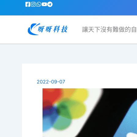
跳
至
主
要
讓天下沒有難做的自
內
容
2022-09-07