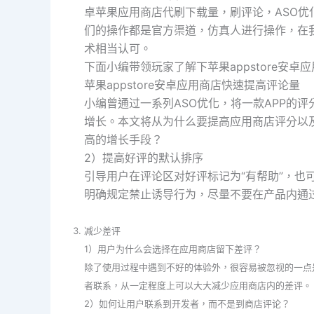
卓苹果应用商店代刷下载量，刷评论，ASO
们的操作都是官方渠道，仿真人进行操作，在
术相当认可。
下面小编带领玩家了解下苹果appstore安
苹果appstore安卓应用商店快速提高评论量
小编曾通过一系列ASO优化，将一款APP的评
增长。本文将从为什么要提高应用商店评分以
高的增长手段？
2）提高好评的默认排序
引导用户在评论区对好评标记为“有帮助”，也
明确规定禁止诱导行为，尽量不要在产品内通
减少差评
1）用户为什么会选择在应用商店留下差评？
除了使用过程中遇到不好的体验外，很容易被忽视的一点
者联系，从一定程度上可以大大减少应用商店内的差评。
2）如何让用户联系到开发者，而不是到商店评论？