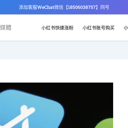
添加客服WeChat微信【18506038757】同号
媒體
小红书快速涨粉
小红书账号购买