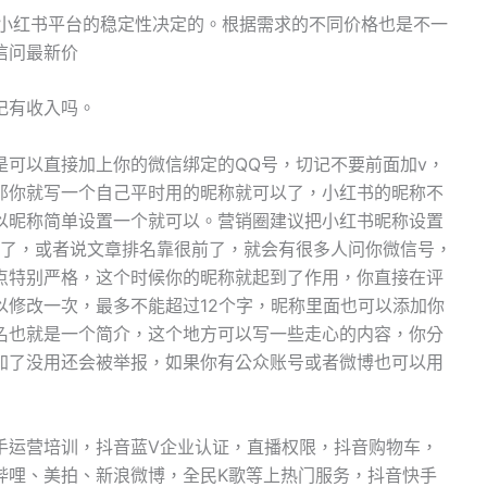
据小红书平台的稳定性决定的。根据需求的不同价格也是不一
信问最新价
记有收入吗。
是可以直接加上你的微信绑定的QQ号，切记不要前面加v，
那你就写一个自己平时用的昵称就可以了，小红书的昵称不
以昵称简单设置一个就可以。营销圈建议把小红书昵称设置
爆了，或者说文章排名靠很前了，就会有很多人问你微信号，
点特别严格，这个时候你的昵称就起到了作用，你直接在评
以修改一次，最多不能超过12个字，昵称里面也可以添加你
名也就是一个简介，这个地方可以写一些走心的内容，你分
加了没用还会被举报，如果你有公众账号或者微博也可以用
手运营培训，抖音蓝V企业认证，直播权限，抖音购物车，
哔哩、美拍、新浪微博，全民K歌等上热门服务，抖音快手