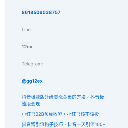
8618506038757
Line:
12ex
Telegram:
@gg12ex
抖音极速版升级暴涨金币的方法，抖音极
速版变现
小红书B2B预算收紧，小红书该不该投
抖音留引流钩子技巧，抖音一天引流100+