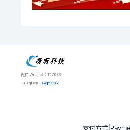
微信 Wechat：T17068
Telegram：
@gg12ex
支付方式|Paymen