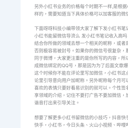
另外小红书业务的价格每个时期不一样,是根
样的，需要知道当下具体价格可以加客服的微
下面呀呀科技小编带领大家了解下发小红书笔
小红书能留微信导流么 发小红书笔记收入高吗
结合你所做的领域去想一个相关的昵称，或者
否则极容易被封号。如果你的微信号很复杂，
同于微博，大家更注重的是你所写的内容，所
成微信绑定的QQ号，那是因为为了后面文章
这个时候你不能在评论里写加微信，小红书这
论里引导意向用户加昵称。另外昵称每个月可
喜欢的表情只要好看易识别的就可以。个性签
享领域的介绍，记住不要打广告不要加微信，
谐音打出来引导关注。
想要了解更多小红书留微信的小技巧，抖音快
快手，小红书，今日头条、火山小视频、哔哩