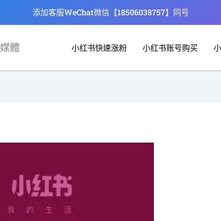
添加客服WeChat微信【18506038757】同号
媒體
小红书快速涨粉
小红书账号购买