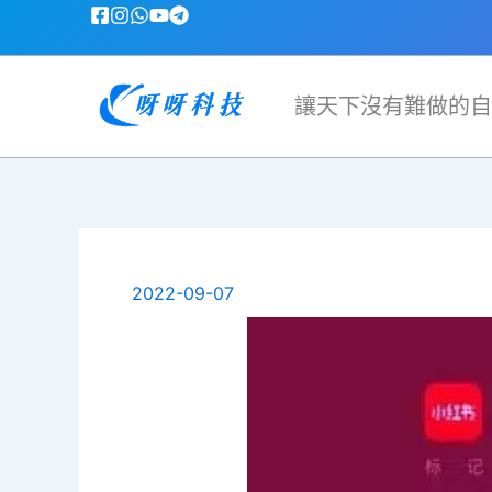
跳
至
主
要
讓天下沒有難做的自
內
容
2022-09-07