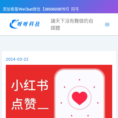
跳
添加客服WeChat微信【18506038757】同号
至
主
讓天下沒有難做的自
要
媒體
內
容
2024-03-22