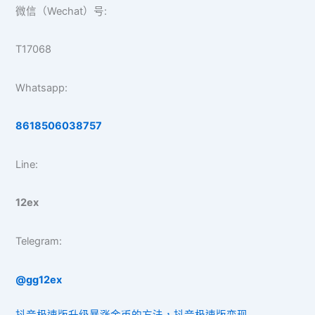
微信（Wechat）号:
T17068
Whatsapp:
8618506038757
Line:
12ex
Telegram:
@gg12ex