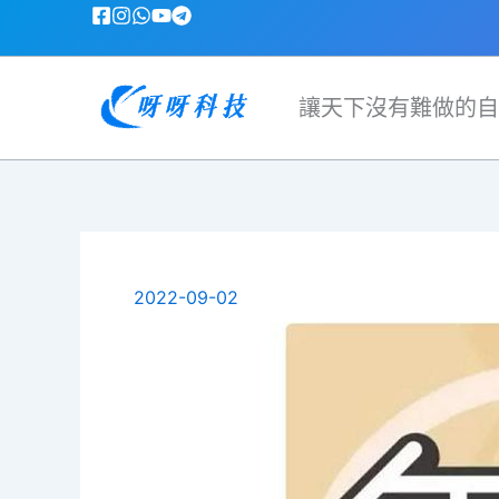
跳
至
主
要
讓天下沒有難做的自
內
容
2022-09-02