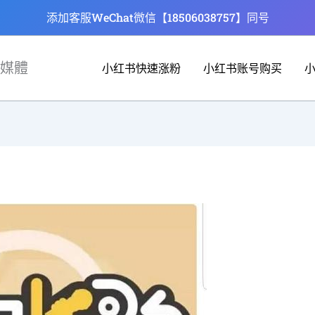
添加客服WeChat微信【18506038757】同号
媒體
小红书快速涨粉
小红书账号购买