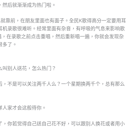
，然后就渐渐成为热门啦。
也就靠前，在朋友里面也有面子。全民K歌得高分一定要用耳
耳机录歌很难听。经常里面有杂音，有呼吸的气息来影响歌
唱，在录歌之前点击重唱，然后重新唱一遍，你就会发现杂
很多了。
么叫别人送花，怎么热门？
后，不是可以关注两千人么？一个星期换两千个，总有那么
样人家才会这般待你。
了，你若觉得自己送自己花不好，可以跟别人换花或者用小