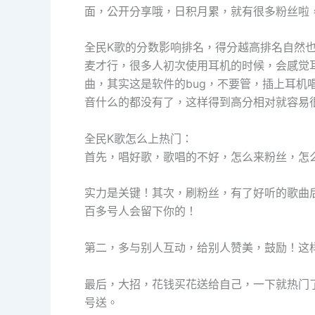
面，公开分享哦，日积月累，就有很多粉丝啦
全民K歌的分数影响排名，得分越高排名自然
麦才行，很多人初次使用耳机的时候，会感觉
曲，其实这是软件的bug，不要管，插上耳机
音什么的都没有了，这样得到高分相对就容易
全民K歌怎么上热门：
首先，唱好歌，歌唱的不好，怎么来粉丝，怎
实力是关键！其次，刷粉丝，有了好听的歌曲
百多号人会留下你的！
第二，多与别人互动，给别人赞美，鼓励！这
最后，大招，花钱买花送给自己，一下就热门
号送。