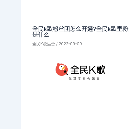
全民k歌粉丝团怎么开通?全民k歌里粉
是什么
全民K歌运营
/
2022-09-09