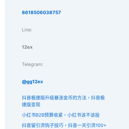
8618506038757
Line:
12ex
Telegram:
@gg12ex
抖音极速版升级暴涨金币的方法，抖音极
速版变现
小红书B2B预算收紧，小红书该不该投
抖音留引流钩子技巧，抖音一天引流100+