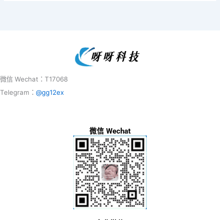
微信 Wechat：T17068
Telegram：
@gg12ex
微信 Wechat