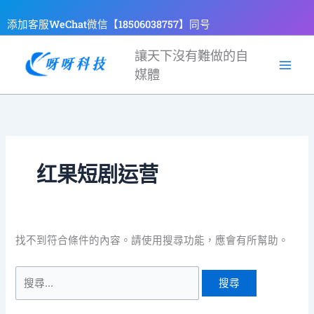
跳
搜
添加客服WeChat微信【18506038757】同号
至
尋
主
關
讓天下沒有難做的自
要
鍵
媒體
內
字:
容
红果短剧运营
找不到符合條件的內容。請使用搜尋功能，應會有所幫助。