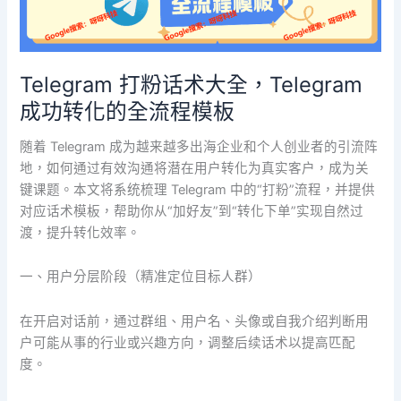
大
全，
Telegram
Telegram 打粉话术大全，Telegram
成
功
成功转化的全流程模板
转
化
随着 Telegram 成为越来越多出海企业和个人创业者的引流阵
的
地，如何通过有效沟通将潜在用户转化为真实客户，成为关
全
键课题。本文将系统梳理 Telegram 中的“打粉”流程，并提供
流
对应话术模板，帮助你从“加好友”到“转化下单”实现自然过
程
渡，提升转化效率。
模
板
一、用户分层阶段（精准定位目标人群）
在开启对话前，通过群组、用户名、头像或自我介绍判断用
户可能从事的行业或兴趣方向，调整后续话术以提高匹配
度。