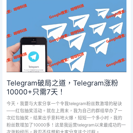
Telegram
破
局
之
道，
Telegram
涨
粉
10000+只
需
7
天！
Telegram破局之道，Telegram涨粉
10000+只需7天！
今天，我要与大家分享一个令我telegram粉丝数激增的秘诀
——红包抽奖活动。就在上周末，我为自己的群组举办了一
次红包抽奖，结果出乎意料地火爆，短短一个多小时，我的
粉丝数增加了10000多！这是我运营telegram以来最成功的一
次涨粉经历，我忍不住想和大家分享这个过程。