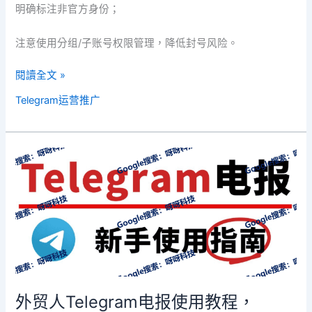
明确标注非官方身份；
注意使用分组/子账号权限管理，降低封号风险。
閱讀全文 »
Telegram运营推广
外
贸
人
Telegram
电
报
使
用
教
外贸人Telegram电报使用教程，
程，