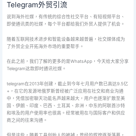
Telegram外贸引流
Telegram
外
说到海外社媒，有传统的综合性社交平台、有短视频平台、
贸
即使通讯类的社媒，每个平台都给我们外贸人提供了机会。
引
流
随着互联网技术进步和智能设备越来越普遍，社交媒体成为
了外贸企业开拓海外市场的重要帮手。
在此之前，我们了解的更多的是WhatsApp，今天给大家分享
Telegram这款即时通讯社媒。
telegram在2013年创建，截止到今年七月用户数已高达9.5亿
+，在它的发源地俄罗斯曾经被广泛应用在社交和商业沟通
中，凭借加密聊天功能名声越来越大，用户也逐渐扩散至美
国、伊朗、印度、巴西、土耳其、非洲，中东的阿联酋沙特
和埃及的用户使用率也很高。经常被用在与国际客户和供应
商之间的往来沟通。
但是这些，随着工具创始人的被捕，曾经的辉煌逐渐落幕，