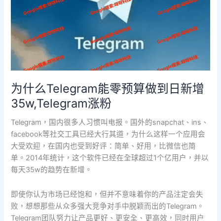
零
预
算
做
到
日
新
为什么Telegram能零预算做到日新增
增
35w,Telegram涨粉
35w,Telegram
涨
Telegram，国内很多人习惯叫电报。国外的snapchat、ins、
粉
facebook等社交工具已经大行其道，为什么这样一个应用会
大受欢迎，在国内也受到好评：简单、好用，比微信也简
单。2014年统计，这个软件已经在全球超过1个亿用户，并以
每天35w的趋势在新增。
即使你认为市场已经饱和，但并不意味着你的产品注定会失
败，想想那些从众多强大竞争对手中脱颖而出的Telegram。
Telegram团队努力让产品更好、更安全、更高效，同时用户