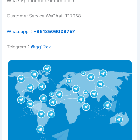
WhatsApp for more information.
Customer Service WeChat: T17068
Whatsapp
：
+8618506038757
Telegram：
@gg12ex