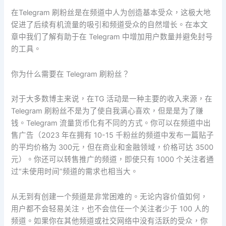
推
在Telegram 刷粉丝是在频道中人为创造基本受众，这极大地
广
促进了后续有机流量的吸引和频道受众的自然增长。在本文
章中我们了解有助于在 Telegram 中增加用户数量并避免封号
的工具。
你为什么需要在 Telegram 刷粉丝？
对于大多数博主来说，在TG 活动是一种主要的收入来源，在
Telegram 刷粉丝不是为了使自我满心喜欢，但是是为了赚
钱。Telegram 流量货币化有不同的方式。你可以在频道中出
售广告（2023 年在拥有 10-15 千粉丝的频道中发布一篇贴子
的平均价格为 300元，但在商业和金融领域，价格可达 3500
元）。你还可以转售推广的频道，即使只有 1000 个关注者通
过“未使用时间”频道的需求也相当大。
从无到有创建一个频道是非常困难的。无论内容价值如何，
用户都不会轻易关注，也不会信任一个关注者少于 100 人的
频道。如果你在其他频道或社交网络中没有活跃的受众，你