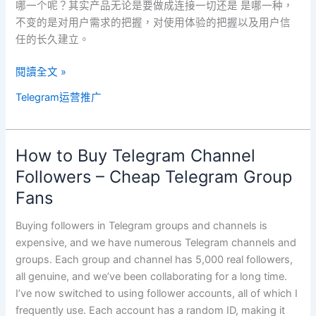
哪一个呢？其实产品无论是要做成连接一切还是 是哪一种，
不变的是对用户需求的把握，对使用体验的把握以及用户信
任的长久建立。
閱讀全文 »
Telegram运营推广
How to Buy Telegram Channel
How
to
Followers – Cheap Telegram Group
Buy
Fans
Telegram
Channel
Buying followers in Telegram groups and channels is
Followers
expensive, and we have numerous Telegram channels and
–
groups. Each group and channel has 5,000 real followers,
Cheap
all genuine, and we’ve been collaborating for a long time.
Telegram
I’ve now switched to using follower accounts, all of which I
Group
frequently use. Each account has a random ID, making it