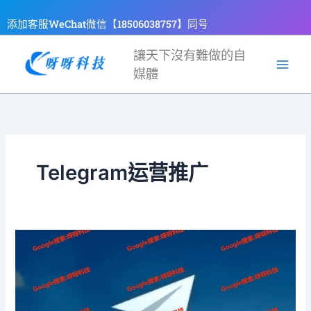
跳
添加客服WeChat微信【18506038757】同号
至
主
讓天下沒有難做的自
要
媒體
內
容
Telegram运营推广
为
什
么
Telegram
能