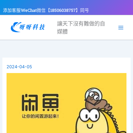
跳
添加客服WeChat微信【18506038757】同号
至
主
讓天下沒有難做的自
要
媒體
內
容
2024-04-05