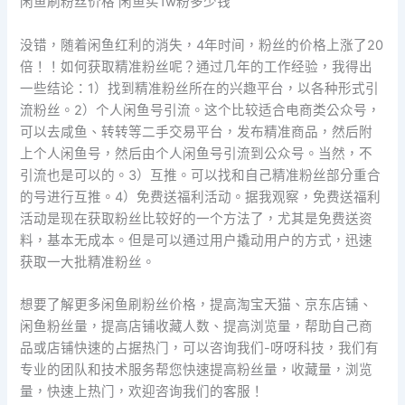
闲鱼刷粉丝价格 闲鱼买1w粉多少钱
没错，随着闲鱼红利的消失，4年时间，粉丝的价格上涨了20
倍！！如何获取精准粉丝呢？通过几年的工作经验，我得出
一些结论：1）找到精准粉丝所在的兴趣平台，以各种形式引
流粉丝。2）个人闲鱼号引流。这个比较适合电商类公众号，
可以去咸鱼、转转等二手交易平台，发布精准商品，然后附
上个人闲鱼号，然后由个人闲鱼号引流到公众号。当然，不
引流也是可以的。3）互推。可以找和自己精准粉丝部分重合
的号进行互推。4）免费送福利活动。据我观察，免费送福利
活动是现在获取粉丝比较好的一个方法了，尤其是免费送资
料，基本无成本。但是可以通过用户撬动用户的方式，迅速
获取一大批精准粉丝。
想要了解更多闲鱼刷粉丝价格，提高淘宝天猫、京东店铺、
闲鱼粉丝量，提高店铺收藏人数、提高浏览量，帮助自己商
品或店铺快速的占据热门，可以咨询我们-呀呀科技，我们有
专业的团队和技术服务帮您快速提高粉丝量，收藏量，浏览
量，快速上热门，欢迎咨询我们的客服！