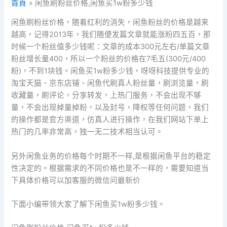
首頁
闲鱼刷粉丝价格,闲鱼买1w粉多少钱
闲鱼刷粉丝价格，随着红利的消失，闲鱼粉丝的价格是越来
越高，记得2013年，我们随便发篇文章就能涨粉四五百，那
时候一个粉丝值多少钱呢：文章的成本300元左右/单篇文章
粉丝增长量400，所以一个粉丝的价格在7毛五(300元/400
粉)，不到1块钱。闲鱼买1w粉多少钱，呀呀科技提供专业的
淘宝天猫、京东店铺、闲鱼代刷真人粉丝量，刷浏览量，刷
收藏量，刷评论，分享转发，上热门服务，不会出现不够
量，不会出现掉量掉粉，以及封号，降权等任何问题，我们
的操作都是官方渠道，仿真人进行操作，在我们网站下单上
热门的几率非常高，独一无二技术相当认可。
另外闲鱼业务的价格每个时期不一样,是根据闲鱼平台的稳定
性决定的。根据需求的不同价格也是不一样的，需要知道当
下具体价格可以加客服的微信问最新价
下面小编带领大家了解下闲鱼买1w粉多少钱。