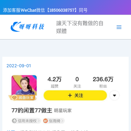
跳
添加客服WeChat微信【18506038757】同号
至
主
讓天下沒有難做的自
要
媒體
內
容
2022-09-01