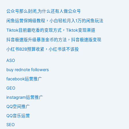
公众号那么封闭,为什么还有人做公众号
闲鱼运营保姆级教程，小白轻松月入1万的闲鱼玩法
Tiktok目前最吃香的变现方式，Tiktok变现渠道
抖音极速版升级暴涨金币的方法，抖音极速版变现
小红书B2B预算收紧，小红书该不该投
ASO
buy rednote followers
facebook运营推广
GEO
instagram运营推广
QQ空间推广
QQ音乐运营
SEO