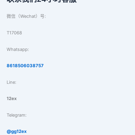
微信（Wechat）号:
T17068
Whatsapp:
8618506038757
Line:
12ex
Telegram:
@gg12ex