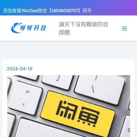
跳
添加客服WeChat微信【18506038757】同号
至
主
讓天下沒有難做的自
要
媒體
內
容
2024-04-16