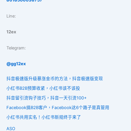
8618506038757
Line:
12ex
Telegram:
@gg12ex
抖音极速版升级暴涨金币的方法，抖音极速版变现
小红书B2B预算收紧，小红书该不该投
抖音留引流钩子技巧，抖音一天引流100+
Facebook搞B2B客户，Facebook这6个路子是真管用
小红书共用实名！小红书新规终于来了
ASO