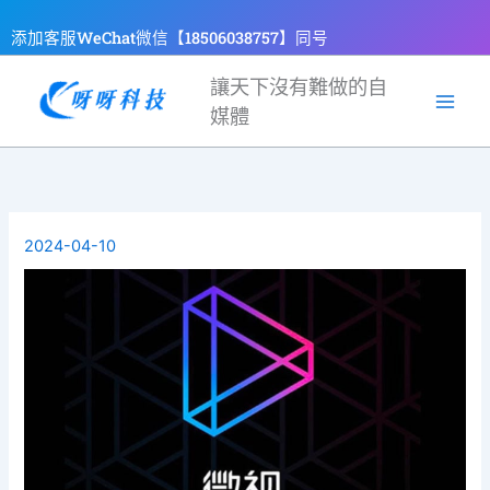
跳
添加客服WeChat微信【18506038757】同号
至
主
讓天下沒有難做的自
要
媒體
內
容
2024-04-10