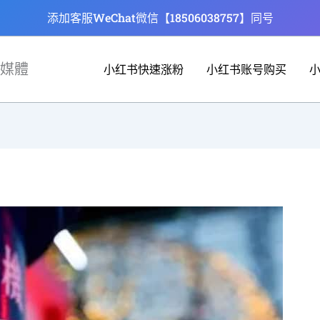
添加客服WeChat微信【18506038757】同号
媒體
小红书快速涨粉
小红书账号购买