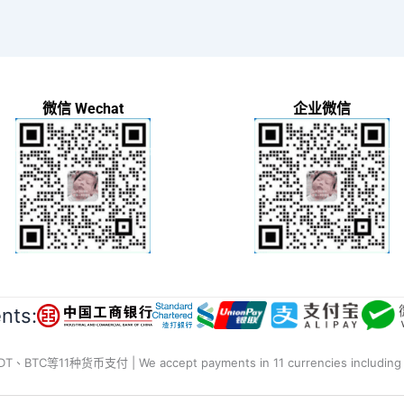
微信 Wechat
企业微信
ts:
种货币支付 | We accept payments in 11 currencies including RMB