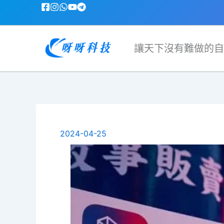
跳
至
主
要
讓天下沒有難做的自
內
容
2024-04-25