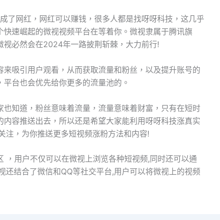
就成了网红，网红可以赚钱，很多人都是找呀呀科技，这几乎
个快速崛起的微视视频平台在等着你。微视隶属于腾讯旗
视必然会在2024年一路披荆斩棘，大力前行!
容来吸引用户观看，从而获取流量和粉丝，以及提升账号的
，平台也会优先给你更多的流量池的。
家也知道，粉丝意味着流量，流量意味着财富，只有在短时
的内容推送出去，所以还是希望大家能利用呀呀科技涨真实
关注，为你推送更多短视频涨粉方法和内容!
 ，用户不仅可以在微视上浏览各种短视频,同时还可以通
视还结合了微信和QQ等社交平台,用户可以将微视上的视频