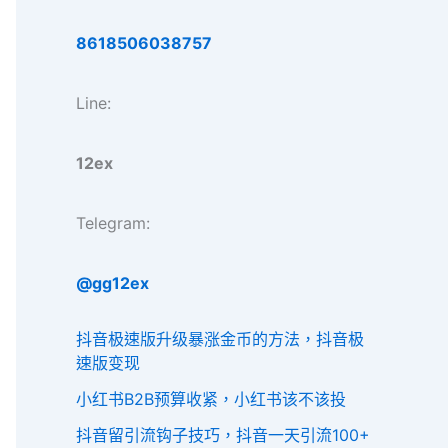
8618506038757
Line:
12ex
Telegram:
@gg12ex
抖音极速版升级暴涨金币的方法，抖音极
速版变现
小红书B2B预算收紧，小红书该不该投
抖音留引流钩子技巧，抖音一天引流100+