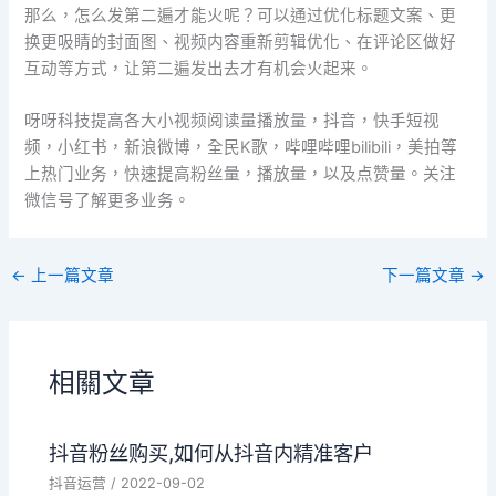
那么，怎么发第二遍才能火呢？可以通过优化标题文案、更
换更吸睛的封面图、视频内容重新剪辑优化、在评论区做好
互动等方式，让第二遍发出去才有机会火起来。
呀呀科技提高各大小视频阅读量播放量，抖音，快手短视
频，小红书，新浪微博，全民K歌，哔哩哔哩bilibili，美拍等
上热门业务，快速提高粉丝量，播放量，以及点赞量。关注
微信号了解更多业务。
←
上一篇文章
下一篇文章
→
相關文章
抖音粉丝购买,如何从抖音内精准客户
抖音运营
/
2022-09-02