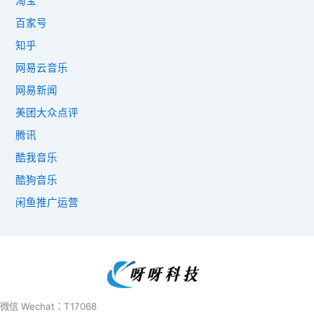
淘宝
百家号
知乎
网易云音乐
网易新闻
美团大众点评
腾讯
酷我音乐
酷狗音乐
闲鱼推广运营
微信 Wechat：T17068