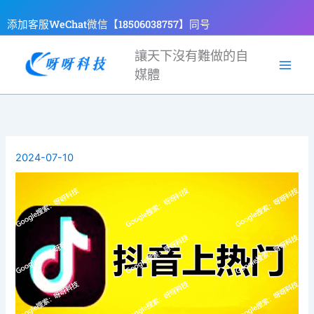
跳
添加客服WeChat微信【18506038757】同号
至
主
讓天下沒有難做的自
要
媒體
內
容
2024-07-10