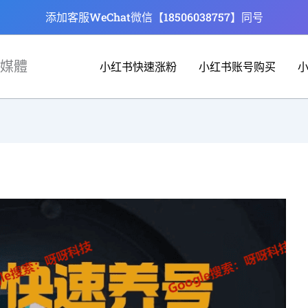
添加客服WeChat微信【18506038757】同号
媒體
小红书快速涨粉
小红书账号购买