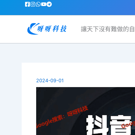
跳
至
主
要
讓天下沒有難做的自
內
容
2024-09-01