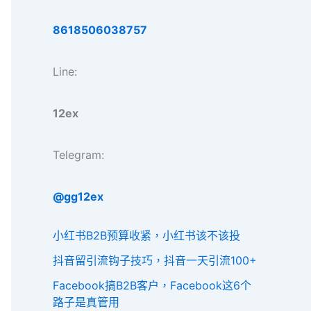
8618506038757
Line:
12ex
Telegram:
@gg12ex
小红书B2B预算收紧，小红书该不该投
抖音留引流钩子技巧，抖音一天引流100+
Facebook搞B2B客户，Facebook这6个
路子是真管用