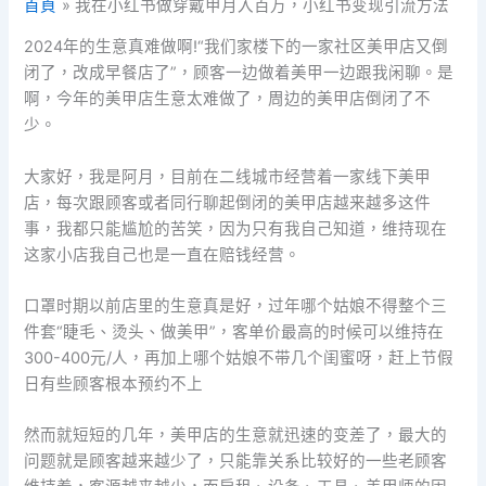
首頁
我在小红书做穿戴甲月入百万，小红书变现引流方法
2024年的生意真难做啊!“我们家楼下的一家社区美甲店又倒
闭了，改成早餐店了”，顾客一边做着美甲一边跟我闲聊。是
啊，今年的美甲店生意太难做了，周边的美甲店倒闭了不
少。
大家好，我是阿月，目前在二线城市经营着一家线下美甲
店，每次跟顾客或者同行聊起倒闭的美甲店越来越多这件
事，我都只能尴尬的苦笑，因为只有我自己知道，维持现在
这家小店我自己也是一直在赔钱经营。
口罩时期以前店里的生意真是好，过年哪个姑娘不得整个三
件套“睫毛、烫头、做美甲”，客单价最高的时候可以维持在
300-400元/人，再加上哪个姑娘不带几个闺蜜呀，赶上节假
日有些顾客根本预约不上
然而就短短的几年，美甲店的生意就迅速的变差了，最大的
问题就是顾客越来越少了，只能靠关系比较好的一些老顾客