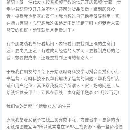
笔记，做一件代发，按着视频里教的“0元开店视频”步骤一步
步学着结果没开几单不说，还因为货品质做，遭到顾客投
诉，搞得我也是灰心丧气，我也想过自己动手做穿戴甲，实
在精力有限，心里想我这条路是不是选错了呀，但我看人家
货卖的很好，动辄就是月销量过千。
有个朋友劝我外行看热闹，内行看门要找到正确的生意门
道，要向真正道，有过成功经验的人学习，要复制成功的经
验，想要做成事，还是要找到正确的领路人。
于是我在朋友的介绍下开始跟呀呀科技学习抖音直播和小红
书运营，呀呀科技不仅帮我解决了运营的问题，帮我分析店
铺和用户定位，真正帮我解决了所谓人、货、场的问题，从
赔钱经营美甲店，到现在靠线上卖穿戴甲逆袭3个月过百万!
我们做的是那些“精致女人”的生意
原来我想着女孩子在线上买穿戴甲除了方便省事，更多的肯
定还是图便宜吗?所以就常常在1688上找货源，选一些价格便