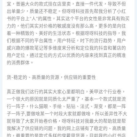
宜，普遍大众的款式挂在店里卖，直接一件代发，导致不但
出单量少，质量还不稳定。但呀呀科技首先帮我分析了小红
书的平台上“人”的属性，其实这个平台的女性是非常具有购买
力的，他们其实对价格的敏感度没有那么高，更多的是向往
着一种精致的、美好的生活状态。根据呀呀科技的指导，我
们根据不同的平台属性，用户特征，时下的流行趋势，用户
感兴趣的爆款笔记等多维度来分析和定位我的抖音和薯店的
用户定位，通过定位的方式以优质的内容来找到真正的精准
的消费群体。
货-稳定的、高质量的货源，供应链的重要性
真正做我们这行的其实大家心里都明白，美甲这个行业卷，
一个很大的原因就是同质化太严重了，基本一个款式就是流
行一阵子，什么猫眼、手绘、贴钻、法式、渐变，都是一阵
子一阵子,要做啥某一个时段大家就都做啥，所以差异性不大
就导致了大家开始卷价格，呀呀科技对我最大的帮助就是帮
我解决了供应链的问题，我的网上店铺有了稳定的、高质量
的，最重要的是款式多样的穿戴甲货源，目前我的小红书店