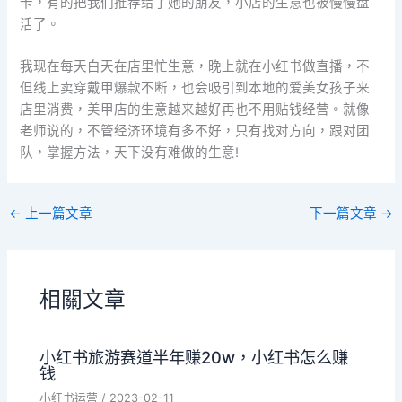
卡，有的把我们推荐给了她的朋友，小店的生意也被慢慢盘
活了。
我现在每天白天在店里忙生意，晚上就在小红书做直播，不
但线上卖穿戴甲爆款不断，也会吸引到本地的爱美女孩子来
店里消费，美甲店的生意越来越好再也不用贴钱经营。就像
老师说的，不管经济环境有多不好，只有找对方向，跟对团
队，掌握方法，天下没有难做的生意!
←
上一篇文章
下一篇文章
→
相關文章
小红书旅游赛道半年赚20w，小红书怎么赚
钱
小红书运营
/
2023-02-11