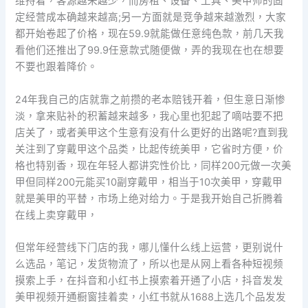
维持着，客源越来越少，而房租、设备、工具、美甲师的固
定经营成本确越来越高;另一方面就是竞争越来越激烈，大家
都开始卷起了价格，现在59.9就能做任意纯色款，前几天我
看他们还推出了99.9任意款式随便做，弄的我现在也在想要
不要也跟着降价。
24年我自己的店就靠之前攒的老本赔钱开着，但生意日渐惨
淡，拿来贴补的积蓄越来越多，我心里也犯起了嘀咕要不把
店关了，或者美甲这个生意有没有什么更好的出路呢?直到我
关注到了穿戴甲这个品类，比起传统美甲，它省时方便，价
格也特别香，现在年轻人都讲究性价比，同样200元做一次美
甲但同样200元能买10副穿戴甲，相当于10次美甲，穿戴甲
就是美甲的平替，市场上绝对给力。于是我开始自己折腾着
在线上卖穿戴甲，
但常年经营线下门店的我，哪儿懂什么线上运营，更别说什
么选品，笔记，发货物流了，所以也是从网上看各种短视频
摸索上手，在抖音和小红书上摸索着开通了小店，抖音发发
美甲视频开通橱窗挂着卖，小红书就从1688上选几个品发发