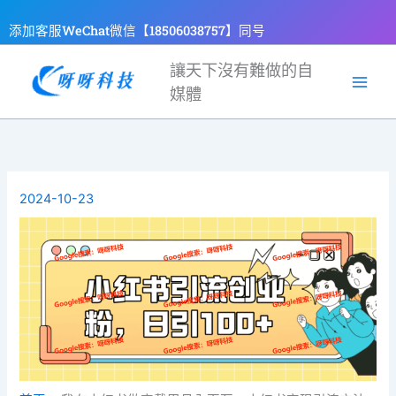
跳
添加客服WeChat微信【18506038757】同号
至
主
讓天下沒有難做的自
要
媒體
內
容
2024-10-23