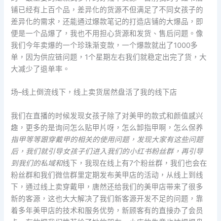
铺已经有上百个品，差异化的货源不但满足了不同女孩子的
差异化的需求，还能通过爆款笔记的打造店铺的大爆品，即
便是一个品爆了，我也不用担心货源和发货、售后问题。像
我们今年卖爆的一个珍珠渐变款，一个爆款就出了1000多
单，因为供应链问题，1个星期左右我们就稳定出完了货，大
大减少了退单率。
场–线上倒流线下，线上卖货居然盘活了我的线下店
我们在直播的时候发现女孩子除了对美甲的款式和颜值感兴
趣，更多的是询问怎么贴甲片呀，怎么卸指甲啊，怎么保养
指甲等等跟穿戴甲的相关的使用问题，发现大家有这些问题
后，我们就引导女孩子们进入我们的小红书粉丝群，再引导
到我们的私域和
线下，我现在线上有7个粉丝群，我们也会在
粉丝群和我们微信群里定期发布美甲店的活动，从线上到线
下，通过线上卖穿戴甲，唐然还给我们的美甲店带来了很多
新的客源，这也大大解决了我们新客源开发不足的问题，靠
着多年美甲店的技术和服务优势，新顾客有的直接办了会员