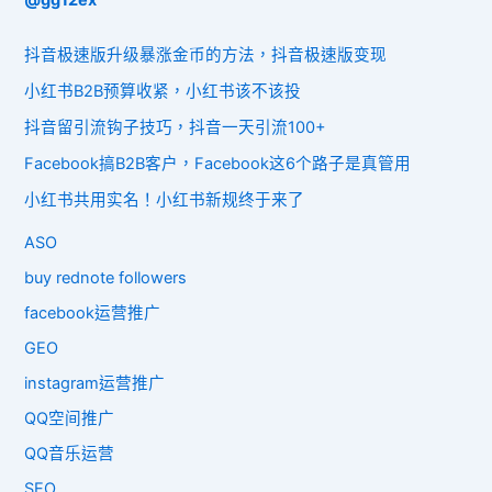
抖音极速版升级暴涨金币的方法，抖音极速版变现
小红书B2B预算收紧，小红书该不该投
抖音留引流钩子技巧，抖音一天引流100+
Facebook搞B2B客户，Facebook这6个路子是真管用
小红书共用实名！小红书新规终于来了
ASO
buy rednote followers
facebook运营推广
GEO
instagram运营推广
QQ空间推广
QQ音乐运营
SEO