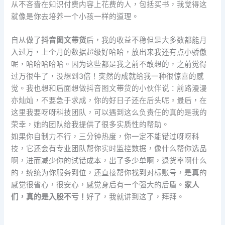
从不吝啬在知识付费内容上花费的人，包括买书，我觉得这
就像是你去培养一个小孩一样的道理。
自从做了
抖音图文带货
后，我的收益不稳但是大多数都能月
入过万，上个月的数据超级好哈哈，放出来我还有点小骄傲
呢，哈哈哈哈哈。因为这些都是我之前不敢想的，之前觉得
过万很牛了，没想到3倍！突然的成就给我一种很惊喜的感
觉。我也想和后面想做抖音图文带货的小伙伴说：前路漫漫
亦灿灿，不要急于求成，你的好日子还在后头呢。最后，在
这里我要呀呀科技团队，可以遇到这么负责任的真的是我的
荣幸，她的团队给我提供了很多实质性的帮助。
如果你自制力不行，三分钟热度，你一定不能错过呀呀科
技，它还会有专业团队帮你实时监控数据，像什么帮你选品
啊，进而减少你的试错成本，出了多少单啊，退货率啊什么
的，统统为你服务到位，还直接帮你找到对标账号，是真的
感觉很省心，很安心，感觉身后有一个强大的后盾。
家人
们，真的是入股不亏！
好了，我就讲到这了，拜拜。