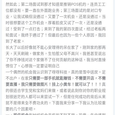
然如此；第二场面试到那才知道是推销POS机的，连员工工
位都没有，要一直在外面跑业务；第三场面试的是对口专
业，让我试稿但没通过，又要了一次机会，还是没通过，当
时很想要这个工作机会，厚着脸皮又试了一次，还是没通
过！受到了一点打击；来到了我的第四次面试，经过老板两
轮面试，我终于通过了！但最后也因为一些个人原因，我回
到了老家。
长大了以后好像就不能心安理得的呆在家了，刚到家的那两
天，天天刷碗，做家务，生怕惹父母不高兴，我爸甚至说出
了你不挣钱对这个家做不了任何贡献的这种话，我当时直接
愣住了。心想我一定要证明自己
一个偶然的机会我认识到了呀呀科技，真的是雪中送炭。足
不出户，在家
只需要一部手机就能赚钱
，
不需要开店，不需
要直播，我只需要做图片！挂上小黄车！就可以了！！！
真
的很适合学生党和宝妈们来做，或者说此刻你对你的职业规
划很迷茫的人都可以来尝试一下，但是任何成功的背后从来
就不是得来全不费功夫的，下面我来分享一下我认为比较重
要的几个因素吧。