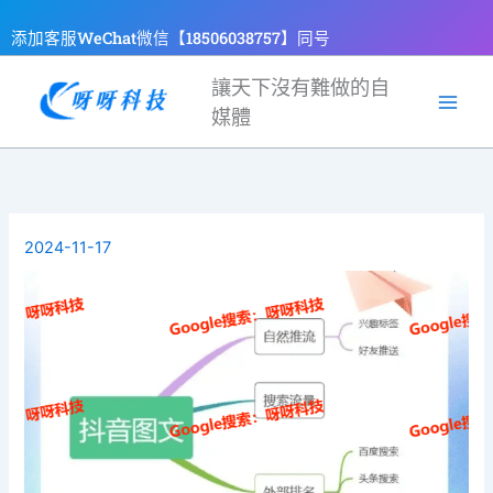
跳
添加客服WeChat微信【18506038757】同号
至
主
讓天下沒有難做的自
要
媒體
內
容
2024-11-17