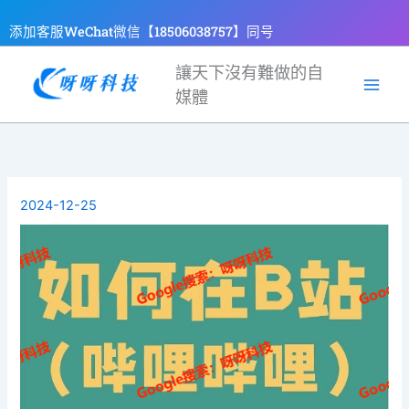
跳
添加客服WeChat微信【18506038757】同号
至
主
讓天下沒有難做的自
要
媒體
內
容
2024-12-25