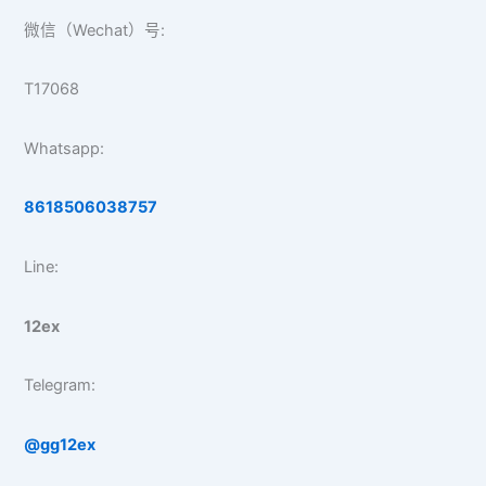
微信（Wechat）号:
T17068
Whatsapp:
8618506038757
Line:
12ex
Telegram:
@gg12ex