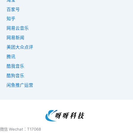
百家号
知乎
网易云音乐
网易新闻
美团大众点评
腾讯
酷我音乐
酷狗音乐
闲鱼推广运营
微信 Wechat：T17068