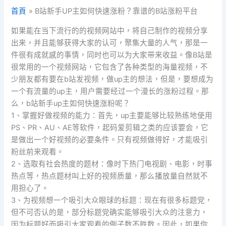
首頁
B站新手UP主如何快速涨粉？靠谱的B站涨粉平台
如果能在当下流行的的视频网站中，将自己制作的视频分享
出来，并且能够获得大家的认可，聚集大量的人气，那是一
件很有成就感的事情，同时也可以为大家带来收益。像B站是
很常用的一个视频网站，它包含了各种类型的海量视频，不
少朋友都有要在b站发视频，做up主的想法，但是，要想成为
一个有流量的up主，用户需要经过一个漫长的涨粉过程。那
么，b站新手up主如何快速涨粉呢？
1、掌握好做视频的能力：首先，up主要能够比较熟练地使用
PS、PR、AU、AE等软件，起码爱剪辑之类的应该要会，它
是做出一个好视频的必要条件。只有视频做得好，才能吸引
粉丝前来观看。
2、选取有社会热度的题材：像时下热门电视剧、电影，时事
热点等，热点题材叫上好的视频质量，那么播放量自然就不
用担心了。
3、为视频想一个吸引大众眼球的标题：现在有很多标题党，
但不可否认的是，部分标题党确实能够吸引大众的注意力，
因为标题好而吸引大家观看的例子数不胜数。因此，如果你