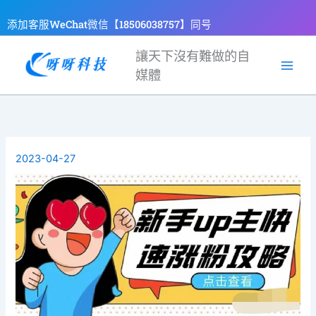
跳
添加客服WeChat微信【18506038757】同号
至
主
讓天下沒有難做的自
要
媒體
內
容
2023-04-27