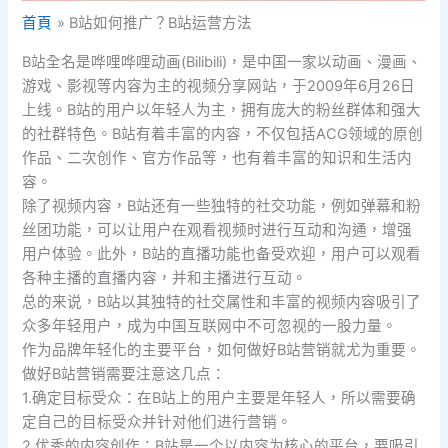
首頁
B站如何推广？B站运营方法
B站全名是哗哩哗哩动画(Bilibili)，是中国一家以动画、漫画、
游戏、影视等内容为主的视频分享网站，于2009年6月26日
上线。B站的用户以年轻人为主，拥有庞大的粉丝群体和强大
的社群特色。B站有着丰富的内容，不仅包括ACG领域的原创
作品、二次创作、官方作品等，也有着丰富的知识和生活内
容。
除了视频内容，B站还有一些独特的社交功能，例如弹幕和粉
丝团功能，可以让用户在观看视频时进行互动和沟通，增强
用户体验。此外，B站的直播功能也备受欢迎，用户可以观看
各种主播的直播内容，并和主播进行互动。
总的来说，B站以其独特的社交属性和丰富的视频内容吸引了
众多年轻用户，成为中国互联网中不可忽视的一股力量。
作为品牌年轻化的主要平台，如何做好B站营销就尤为重要。
做好B站营销需要注意这几点：
1.确定目标受众：在B站上的用户主要是年轻人，所以需要确
定自己的目标受众并针对他们进行营销。
2.优秀的内容创作：B站是一个以内容为核心的平台，要吸引