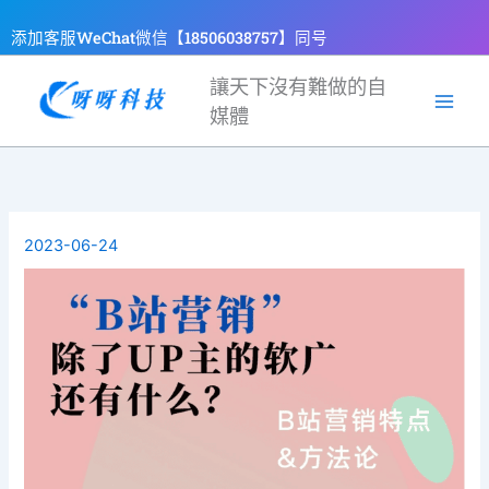
跳
添加客服WeChat微信【18506038757】同号
至
主
讓天下沒有難做的自
要
媒體
內
容
2023-06-24