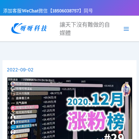
跳
添加客服WeChat微信【18506038757】同号
至
主
讓天下沒有難做的自
要
媒體
內
容
2022-09-02