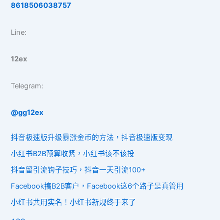
8618506038757
Line:
12ex
Telegram:
@gg12ex
抖音极速版升级暴涨金币的方法，抖音极速版变现
小红书B2B预算收紧，小红书该不该投
抖音留引流钩子技巧，抖音一天引流100+
Facebook搞B2B客户，Facebook这6个路子是真管用
小红书共用实名！小红书新规终于来了