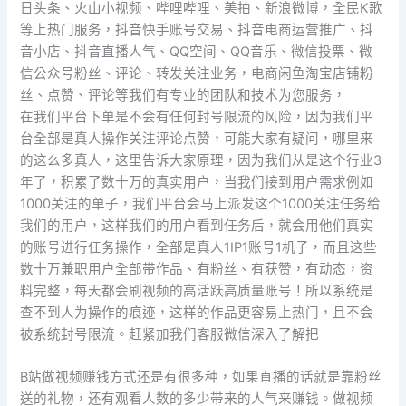
日头条、火山小视频、哔哩哔哩、美拍、新浪微博，全民K歌
等上热门服务，抖音快手账号交易、抖音电商运营推广、抖
音小店、抖音直播人气、QQ空间、QQ音乐、微信投票、微
信公众号粉丝、评论、转发关注业务，电商闲鱼淘宝店铺粉
丝、点赞、评论等我们有专业的团队和技术为您服务，
在我们平台下单是不会有任何封号限流的风险，因为我们平
台全部是真人操作关注评论点赞，可能大家有疑问，哪里来
的这么多真人，这里告诉大家原理，因为我们从是这个行业3
年了，积累了数十万的真实用户，当我们接到用户需求例如
1000关注的单子，我们平台会马上派发这个1000关注任务给
我们的用户，这样我们的用户看到任务后，就会用他们真实
的账号进行任务操作，全部是真人1IP1账号1机子，而且这些
数十万兼职用户全部带作品、有粉丝、有获赞，有动态，资
料完整，每天都会刷视频的高活跃高质量账号！所以系统是
查不到人为操作的痕迹，这样的作品更容易上热门，且不会
被系统封号限流。赶紧加我们客服微信深入了解把
B站做视频赚钱方式还是有很多种，如果直播的话就是靠粉丝
送的礼物，还有观看人数的多少带来的人气来赚钱。做视频