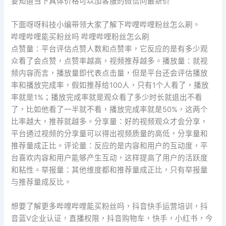
要知道当下具体价格可以加客服的微信问最新价
下面呀呀科技小编带领大家了解下哔哩哔哩粉丝怎么刷。
哔哩哔哩能买粉丝吗 哔哩哔哩粉丝怎么刷
点赞量：平台评估点赞人数和点赞率，它反应的是有多少观
众看了会点赞，点赞率越高，视频推荐越多。播放量：就视
频内容而言，播放量即代表点击量，但是平台还会评估播放
率和播放完成率，假如推荐给100人，只有1个人看了，播放
率就是1%；播放完成率就是观众看了多少时长就退出不看
了，比如他看了一半就不看，播放完成率就是50%，这两个
比率越大，推荐就越多。分享量：好的视频观众才会分享，
平台通过视频的分享量可以得出视频质量的高低，分享量和
推荐量成正比。评论量：反应的是内容和用户的互动度，平
台喜欢内容和用户能够产生互动，这样提高了用户的活跃度
和粘性。举报量：其他维度都和推荐量成正比，只有举报量
与推荐量成反比。
想要了解更多哔哩哔哩能买粉丝吗，抖音快手运营培训，抖
音蓝V企业认证，直播权限，抖音购物车，快手，小红书，今