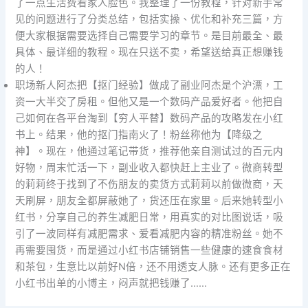
了一点生活费看家人脸色。我整理了一份教程，针对新手常
见的问题进行了分类总结，包括实操、优化和补充三篇，方
便大家根据需要选择自己需要学习的章节。是目前最全、最
具体、最详细的教程。现在只送不卖，希望送给真正想赚钱
的人！
职场新人阿杰把【抠门经验】做成了副业阿杰是个沪漂，工
资一大半交了房租。但他又是一个数码产品爱好者。他把自
己如何在各平台淘到【穷人平替】数码产品的攻略发在小红
书上。结果，他的抠门指南火了！粉丝称他为【降级之
神】。现在，他通过笔记带货，推荐他亲自测试过的百元内
好物，周末忙活一下，副业收入都快赶上主业了。微商转型
的莉莉终于找到了不伤朋友的卖货方式莉莉以前做微商，天
天刷屏，朋友全都屏蔽她了，货还压在家里。后来她转型小
红书，分享自己的养生减肥日常，用真实的对比图说话，吸
引了一波同样有减肥需求、爱看减肥内容的精准粉丝。她不
再需要囤货，而是通过小红书店铺销售一些健康的速食食材
和茶包，生意比以前好N倍，还不用透支人脉。还有更多正在
小红书出单的小博主，闷声就把钱赚了……