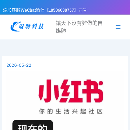
跳
添加客服WeChat微信【18506038757】同号
至
主
讓天下沒有難做的自
要
媒體
內
容
2026-05-22