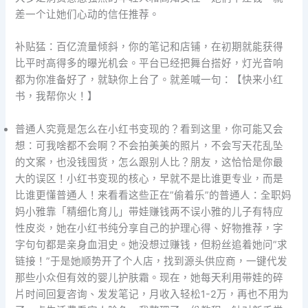
差一个让她们心动的信任推荐。
补贴猛：百亿流量倾斜，你的笔记和店铺，在初期就能获得
比平时高得多的曝光机会。平台已经把舞台搭好，灯光音响
都为你准备好了，就缺你上台了。就差喊一句：【快来小红
书，我帮你火！】
普通人究竟是怎么在小红书变现的？看到这里，你可能又会
想：可我啥都不会啊？不会拍美美的照片，不会写天花乱坠
的文案，也没钱囤货，怎么跟别人比？朋友，这恰恰是你最
大的误区！小红书变现的核心，早就不是比谁更专业，而是
比谁更懂普通人！来看看这些正在”偷着乐”的普通人：全职妈
妈小雅靠「精细化育儿」带娃赚钱两不误小雅的儿子有特应
性皮炎，她在小红书纯分享自己的护理心得、好物推荐，字
字句句都是亲身血泪史。她没想过赚钱，但粉丝追着她问”求
链接！”于是她顺势开了个人店，找到源头供应商，一键代发
那些小众但有效的婴儿护肤霜。现在，她每天利用带娃的碎
片时间回复咨询、发发笔记，月收入轻松1-2万，再也不用为