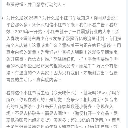
些看得懂、并且愿意行动的人。
为什么是2025年？为什么是小红书？我知道，你可能会说：
平台那么多，凭什么相信小红书？来，我们不看广告，看疗
效。2025年一开始，小红书就干了一件震撼行业的大事：杀
入春晚→重磅布局电商→发布了豪掷百亿的流量计划，专门扶
持个人店铺！这意味着什么？意味着平台正在疯狂”撒钱”，用
真金白银的流量，为我们这些普通人铺路！这就像早期淘宝
免开店费、微信支付推广期猛砸红包一样，平台需要谁？需
要的不是那些已经财大气粗的大品牌，而是千千万万个有想
法、有温度的个人卖家！因为只有我们，才能创造出平台最
需要的生活化、真实感内容。
看到这个小红书博主晒【今天吃什么】，就吸粉28w+了吗？
所以，你现在看到的不是幻觉：竞争少：相比淘宝、抖音电
商的红海厮杀，小红书开店商家基数还小得多，你现在入
场，不是去挤破头，而是去圈地。（随便打开一个商品，发
现低粉账号也超能卖货）买家多：超过3亿的日活用户，而且
大多是消费意愿强烈的年轻人和高知女性，她们不差钱，就