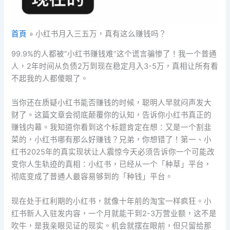
首頁
小红书月入三五万，真有这么赚钱吗？
99.9%的人都被”小红书赚钱难”这个谎言骗惨了！我一个普通
人，2年时间从负债2万到现在稳定月入3-5万，真相让所有看
不起我的人都傻眼了。
当你还在质疑小红书能否赚钱的时候，聪明人早就闷声发大
财了。这篇文章会彻底颠覆你的认知，告诉你小红书真正的
赚钱内幕。我知道你看到这个标题肯定在想：又是一个割韭
菜的，小红书哪有那么好赚钱？兄弟，你想错了！第一、小
红书2025年的真实现状让人震惊今天必须告诉你一个可能改
变你人生轨迹的真相：小红书，已经从一个「种草」平台，
彻底变成了普通人最容易够到的「种钱」平台。
现在处于红利期的小红书，就像十年前的淘宝一样疯狂。小
红书新人入驻发内容，一个月就能干到2-3万营业额，这不是
吹牛，是我亲眼见证的现实。机会就摆在眼前，但只留给那