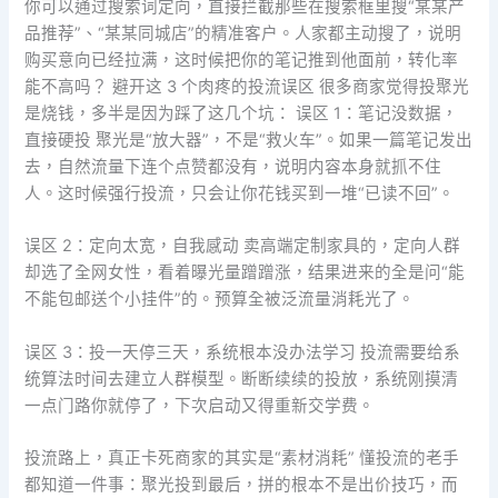
你可以通过搜索词定向，直接拦截那些在搜索框里搜“某某产
品推荐”、“某某同城店”的精准客户。人家都主动搜了，说明
购买意向已经拉满，这时候把你的笔记推到他面前，转化率
能不高吗？ 避开这 3 个肉疼的投流误区 很多商家觉得投聚光
是烧钱，多半是因为踩了这几个坑： 误区 1：笔记没数据，
直接硬投 聚光是“放大器”，不是“救火车”。如果一篇笔记发出
去，自然流量下连个点赞都没有，说明内容本身就抓不住
人。这时候强行投流，只会让你花钱买到一堆“已读不回”。
误区 2：定向太宽，自我感动 卖高端定制家具的，定向人群
却选了全网女性，看着曝光量蹭蹭涨，结果进来的全是问“能
不能包邮送个小挂件”的。预算全被泛流量消耗光了。
误区 3：投一天停三天，系统根本没办法学习 投流需要给系
统算法时间去建立人群模型。断断续续的投放，系统刚摸清
一点门路你就停了，下次启动又得重新交学费。
投流路上，真正卡死商家的其实是“素材消耗” 懂投流的老手
都知道一件事：聚光投到最后，拼的根本不是出价技巧，而