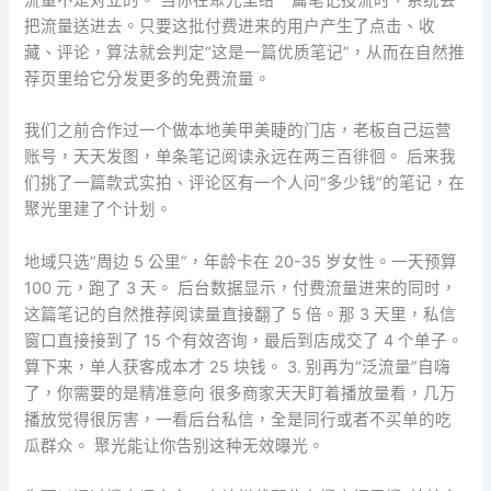
把流量送进去。只要这批付费进来的用户产生了点击、收
藏、评论，算法就会判定“这是一篇优质笔记”，从而在自然推
荐页里给它分发更多的免费流量。
我们之前合作过一个做本地美甲美睫的门店，老板自己运营
账号，天天发图，单条笔记阅读永远在两三百徘徊。 后来我
们挑了一篇款式实拍、评论区有一个人问“多少钱”的笔记，在
聚光里建了个计划。
地域只选“周边 5 公里”，年龄卡在 20-35 岁女性。一天预算
100 元，跑了 3 天。 后台数据显示，付费流量进来的同时，
这篇笔记的自然推荐阅读量直接翻了 5 倍。那 3 天里，私信
窗口直接接到了 15 个有效咨询，最后到店成交了 4 个单子。
算下来，单人获客成本才 25 块钱。 3. 别再为“泛流量”自嗨
了，你需要的是精准意向 很多商家天天盯着播放量看，几万
播放觉得很厉害，一看后台私信，全是同行或者不买单的吃
瓜群众。 聚光能让你告别这种无效曝光。