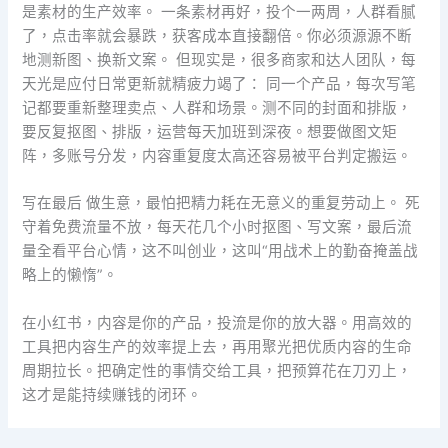
是素材的生产效率。 一条素材再好，投个一两周，人群看腻
了，点击率就会暴跌，获客成本直接翻倍。你必须源源不断
地测新图、换新文案。 但现实是，很多商家和达人团队，每
天光是应付日常更新就精疲力竭了： 同一个产品，每次写笔
记都要重新整理卖点、人群和场景。测不同的封面和排版，
要反复抠图、排版，运营每天加班到深夜。想要做图文矩
阵，多账号分发，内容重复度太高还容易被平台判定搬运。
写在最后 做生意，最怕把精力耗在无意义的重复劳动上。 死
守着免费流量不放，每天花几个小时抠图、写文案，最后流
量全看平台心情，这不叫创业，这叫“用战术上的勤奋掩盖战
略上的懒惰”。
在小红书，内容是你的产品，投流是你的放大器。用高效的
工具把内容生产的效率提上去，再用聚光把优质内容的生命
周期拉长。把确定性的事情交给工具，把预算花在刀刃上，
这才是能持续赚钱的闭环。