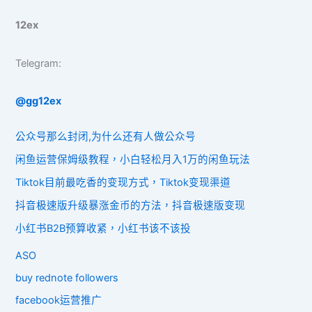
12ex
Telegram:
@gg12ex
公众号那么封闭,为什么还有人做公众号
闲鱼运营保姆级教程，小白轻松月入1万的闲鱼玩法
Tiktok目前最吃香的变现方式，Tiktok变现渠道
抖音极速版升级暴涨金币的方法，抖音极速版变现
小红书B2B预算收紧，小红书该不该投
ASO
buy rednote followers
facebook运营推广