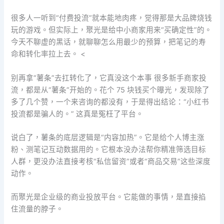
很多人一听到“付费投流”就本能地肉疼，觉得那是大品牌烧钱
玩的游戏。但实际上，聚光是给中小商家用来“买确定性”的。
今天不聊虚的黑话，就聊聊怎么用最少的预算，把笔记的寿
命和转化率拉上去。 <
别再拿“薯条”去扛转化了，它真没这个本事 很多新手商家投
流，都是从“薯条”开始的。花个 75 块钱买个曝光，发现除了
多了几个赞，一个来咨询的都没有，于是得出结论：“小红书
投流都是骗人的。” 这真是冤枉了平台。
说白了，薯条的底层逻辑是“内容加热”。它是给个人博主涨
粉、测笔记互动数据用的。它根本没办法帮你精准筛选目标
人群，更没办法直接考核“私信留资”或者“商品交易”这些深度
动作。
而聚光是企业级的商业投放平台。它能做的事情，是直接掐
住流量的脖子。