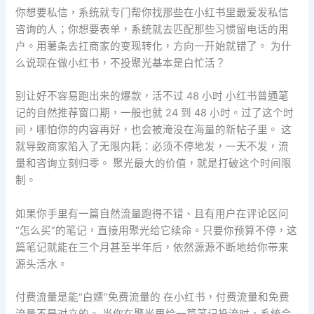
你想要私信，系统就专门帮你找那些在小红书里最爱发私信
咨询的人；你想要表单，系统就去匹配那些习惯留电话的用
户。用薯条去扛商家的变现转化，方向一开始就错了。 为什
么说现在做小红书，不投聚光基本是白忙活？
别让好不容易跑出来的爆款，活不过 48 小时 小红书普通笔
记的自然推荐窗口期，一般也就 24 到 48 小时。过了这个时
间，哪怕你的内容再好，也会被淹没在海量的新帖子里。 这
就导致商家陷入了无限内耗：必须不停地发，一天不发，流
量和咨询立刻归零。 聚光最大的价值，就是打破这个时间限
制。
如果你手里有一篇自然流量跑得不错、且有用户在评论区问
“怎么买”的笔记，直接用聚光给它续命。只要你预算不停，这
篇笔记就能在三个月甚至半年后，依然源源不断地给你带来
源头活水。
付费流量是能“白嫖”免费流量的 在小红书，付费流量和免费
流量不是对立的。 当你在聚光里给一篇笔记投流时，系统会