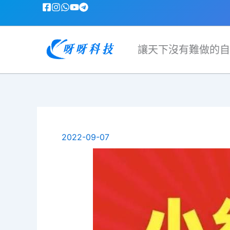
跳
至
主
要
讓天下沒有難做的自
內
容
2022-09-07