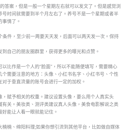
定的答案，但是一般一个星期左右就可以发文了。但是感觉浏
养号时间就需要到半个月左右了。养号不是一个星期或者半
的事情了。
这个条件，至少前一周要天天发，后面可以两天发一次。保持
记发到自己的朋友圈群里，获得更多的曝光和点赞。
以比作是一个人的“脸面”，所以不能随便填写，需要精心
几个需要注意的地方：头像、小红书名字、小红书号、个性
在对于垂直流量的账号会进行一定的加权。
像，赋予相关的权重。建议设置头像，要么用个人真实头
域有关。美妆类、测评类建议真人头像，美食电影解说之类
最好能让人看一眼就能记住。
大楠楠、绵阳料理;如果你想引流到其他平台，比如做自媒体