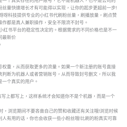
是一个真实存在的用户账号，它不是机器人，也不是公司的
粉丝量快速增长才有可能得以实现，让你的起步更超前一步!
.呀呀科技提供专业的小红书代刷粉丝量，刷播放量，刷点赞
操作都是真人兼职操作，安全不限流不封号。
据小红书平台的稳定性决定的。根据需求的不同价格也是不一
问最新价
。
号权重，从而获取更多的流量。如果一个新注册的账号直接
统判断为机器人或者营销账号，从而导致封号删文，所以我
是一个真实的用户。
该写上都写上，这样系统才会知道你不是个机器，而是一个
小时，浏览期间不要吝啬自己的赞和收藏还有关注哦!浏览时候
别人有用的话，你也会收获一些小粉丝哦!比刷的粉真实可靠