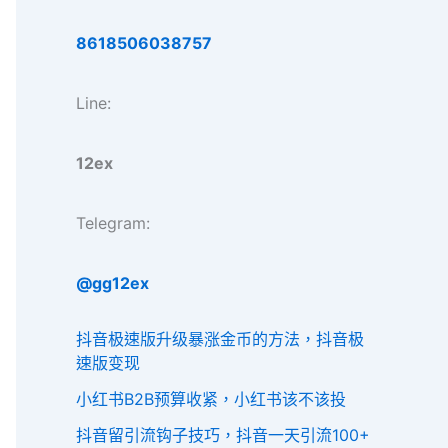
8618506038757
Line:
12ex
Telegram:
@gg12ex
抖音极速版升级暴涨金币的方法，抖音极
速版变现
小红书B2B预算收紧，小红书该不该投
抖音留引流钩子技巧，抖音一天引流100+