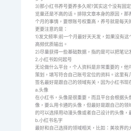
3)那小红书养号要养多久呢?其实这个没有固
览量还是不高的话。排除文章本身的原因，那
个月的事情，要想账号权重高，养号就是每天
更要注意的是：
1)发文频率:前一个月最好天天发，如果没有
高频优质输出。
2)尽量获得一些基础数据，指的是可以把笔
2.小红书如何起号
无论做什么平台，个人资料是非常重要的，他可
策划，填写符合自己账号定位的资料。这里有
签名最好是跟自己的领域有关，因为小红书现
a.头像
在小红书，头像是很重要，而且平台会根据头
像，要么用卡通的头像，但最好是跟自己的领
的可以选择用动漫头像或者自己设计的头像，
b.小红书名字
最好和自己选择的领域相关，比如：美妆界的