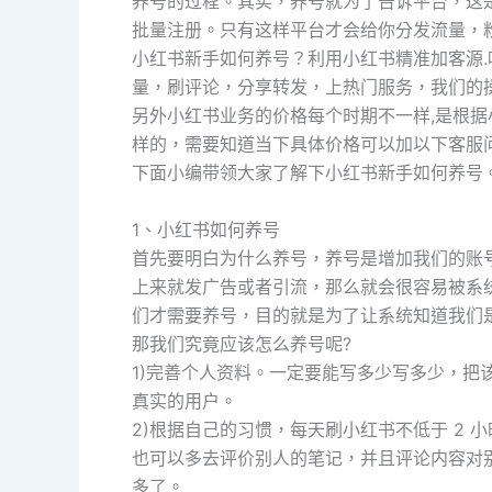
养号的过程。其实，养号就为了告诉平台，这
批量注册。只有这样平台才会给你分发流量，
小红书新手如何养号？利用小红书精准加客源
量，刷评论，分享转发，上热门服务，我们的
另外小红书业务的价格每个时期不一样,是根
样的，需要知道当下具体价格可以加以下客服
下面小编带领大家了解下小红书新手如何养号
1、小红书如何养号
首先要明白为什么养号，养号是增加我们的账
上来就发广告或者引流，那么就会很容易被系
们才需要养号，目的就是为了让系统知道我们
那我们究竟应该怎么养号呢?
1)完善个人资料。一定要能写多少写多少，把
真实的用户。
2)根据自己的习惯，每天刷小红书不低于 2 
也可以多去评价别人的笔记，并且评论内容对
多了。