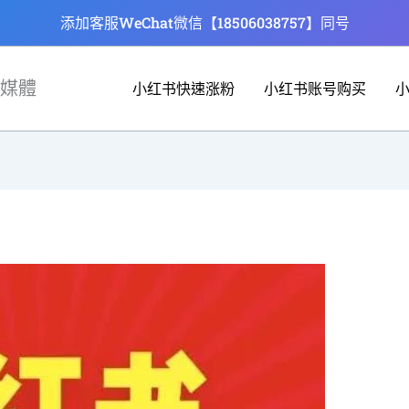
添加客服WeChat微信【18506038757】同号
媒體
小红书快速涨粉
小红书账号购买